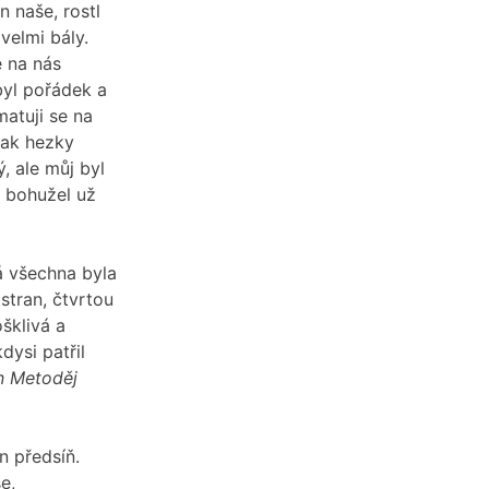
n naše, rostl
velmi bály.
e na nás
byl pořádek a
matuji se na
tak hezky
, ale můj byl
a bohužel už
á všechna byla
stran, čtvrtou
šklivá a
dysi patřil
yn Metoděj
n předsíň.
e,