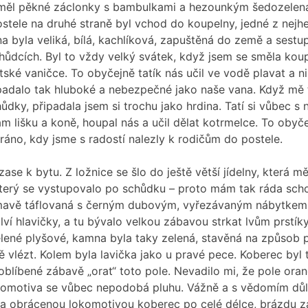
 měl pěkné záclonky s bambulkami a hezounkým šedozele
ostele na druhé straně byl vchod do koupelny, jedné z nejh
na byla veliká, bílá, kachlíková, zapuštěná do země a sestu
hůdcích. Byl to vždy velký svátek, když jsem se směla kou
tské vaničce. To obyčejně tatík nás učil ve vodě plavat a 
padalo tak hluboké a nebezpečné jako naše vana. Když mě 
hůdky, připadala jsem si trochu jako hrdina. Tatí si vůbec s
nám lišku a koně, houpal nás a učil dělat kotrmelce. To obyč
 ráno, kdy jsme s radostí nalezly k rodičům do postele.
ase k bytu. Z ložnice se šlo do ještě větší jídelny, která m
terý se vystupovalo po schůdku – proto mám tak ráda scho
tmavě táflovaná s černým dubovým, vyřezávaným nábytkem.
lví hlavičky, a tu bývalo velkou zábavou strkat lvům prstík
lené plyšové, kamna byla taky zelená, stavěná na způsob p
ě vlézt. Kolem byla lavička jako u pravé pece. Koberec byl
 oblíbené zábavě „orat“ toto pole. Nevadilo mi, že pole oran
komotiva se vůbec nepodobá pluhu. Vážně a s vědomím důl
la obrácenou lokomotivou koberec po celé délce, brázdu z