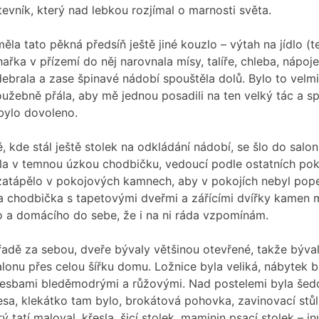
tevník, který nad lebkou rozjímal o marnosti světa.
ěla tato pěkná předsíň ještě jiné kouzlo – výtah na jídlo (
hařka v přízemí do něj narovnala mísy, talíře, chleba, nápoj
debrala a zase špinavé nádobí spouštěla dolů. Bylo to velm
oužebně přála, aby mě jednou posadili na ten velký tác a spu
bylo dovoleno.
, kde stál ještě stolek na odkládání nádobí, se šlo do salon
la v temnou úzkou chodbičku, vedoucí podle ostatních poko
zatápělo v pokojových kamnech, aby v pokojích nebyl pope
Ta chodbička s tapetovými dveřmi a zářícími dvířky kamen m
o a domácího do sebe, že i na ni ráda vzpomínám.
řadě za sebou, dveře bývaly většinou otevřené, takže býval
alonu přes celou šířku domu. Ložnice byla veliká, nábytek 
resbami bleděmodrými a růžovými. Nad postelemi byla še
sa, klekátko tam bylo, brokátová pohovka, zavinovací stů
 tatí maloval, křesla, šicí stolek, maminin psací stolek – i