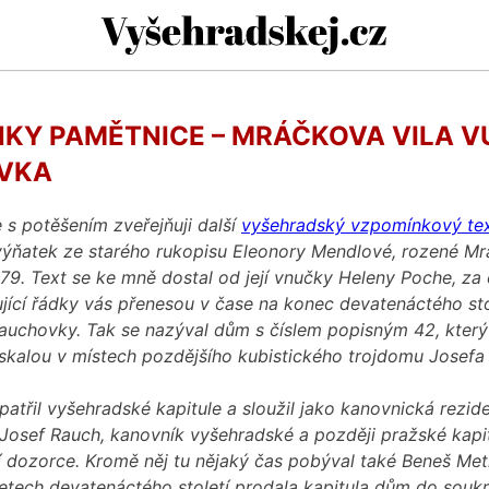
Vyšehradskej.
KY PAMĚTNICE – MRÁČKOVA VILA V
VKA
 s potěšením zveřejňuji další
vyšehradský vzpomínkový te
výňatek ze starého rukopisu Eleonory Mendlové, rozené Mrá
79. Text se ke mně dostal od její vnučky Heleny Poche, za
ující řádky vás přenesou v čase na konec devatenáctého sto
auchovky. Tak se nazýval dům s číslem popisným 42, který
skalou v místech pozdějšího kubistického trojdomu Josefa
třil vyšehradské kapitule a sloužil jako kanovnická rezid
 Josef Rauch, kanovník vyšehradské a později pražské kapit
ní dozorce. Kromě něj tu nějaký čas pobýval také Beneš Me
etech devatenáctého století prodala kapitula dům do sou