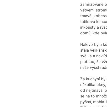
zamřížované ok
větvemi stromů
tmavá, kobere
tatíkova kance
inkousty a rýs
domů, kde byla
Nalevo byla ku
stála velikáns
syčivá a nevlí
plotnou, že vž
naše vyšehrad
Za kuchyní byla
několika okny,
od nejtmavší p
se na to množs
pyšná, mohla-l