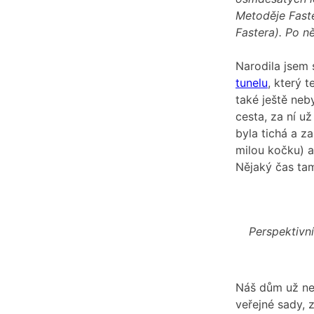
Metoděje Faste
Fastera). Po ně
Narodila jsem 
tunelu
, který 
také ještě neb
cesta, za ní u
byla tichá a za
milou kočku) 
Nějaký čas tam
Perspektivn
Náš dům už nes
veřejné sady, 