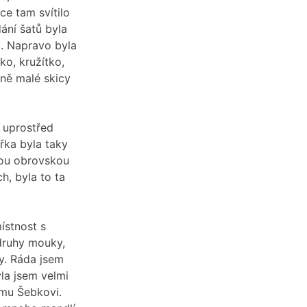
e tam svítilo
ání šatů byla
. Napravo byla
ko, kružítko,
aně malé skicy
, uprostřed
ařka byla taky
 tou obrovskou
h, byla to ta
ístnost s
 druhy mouky,
y. Ráda jsem
la jsem velmi
ímu Šebkovi.