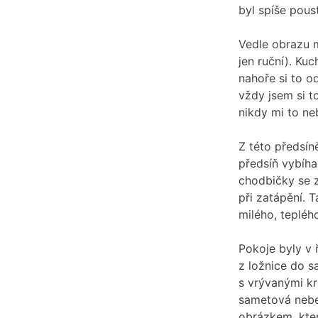
byl spíše pous
Vedle obrazu m
jen ruční). Kuc
nahoře si to o
vždy jsem si t
nikdy mi to ne
Z této předsíně
předsíň vybíha
chodbičky se 
při zatápění. 
milého, tepléh
Pokoje byly v 
z ložnice do s
s vrývanými k
sametová nebe
obrázkem, který