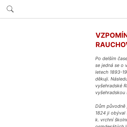
VZPOMÍN
RAUCHO
Po delším čase
se jedná se o 
letech 1893-19
děkuji. Násled
vyšehradské R
vyšehradskou 
Dům původně pa
1824 ji obýval
k. vrchní škol
osmdesátých l