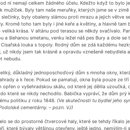
 pod ní nemají celkem žádného účelu. Kdežto když to bylo je
k mužíček. Byly tam naše meruňky, kterých jsme se v zimě 
m slečinky, byly obaleny slámou proti mrazu a jejich větve s
y. Kromě toho tam byly i jiné keře a květiny, a hlavně tam 
to veliká krása. V altánu pod terasou se někdy svačívalo. Pa
ou a šlehanou smetanu, venku ležel náš pes Bury a dole se 
a Císařská louka s topoly. Rodný dům se zdá každému hezký
, už nikdy jsem tak krásně a opravdu vznešeně nebydlela 
et nebudu.
 veliký, důkladný jednoposchoďový dům s mnoha okny, kter
hrady a k řece. Pokud se pamatuji, okna byla pouze ze tří 
 opřen o vyšehradskou skálu, od které jej dělila uzoučká, o
 do které se nikdy nechodilo. Babička vypráví, že dům prý k
ému politiku z roku 1848.
(Ve skutečnosti tu bydlel jeho s
l Podolské cementárny. – pozn. VJ)
elo se do prostorné čtvercové haly, které se tehdy říkalo je
í, které bývaly většinou otevřeny, ještě jedno, nemýlím-li s