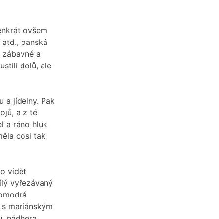
tenkrát ovšem
e atd., panská
i zábavné a
stili dolů, ale
u a jídelny. Pak
jů, a z té
l a ráno hluk
ěla cosi tak
o vidět
bílý vyřezávaný
domodrá
l s mariánským
nu, nádhera