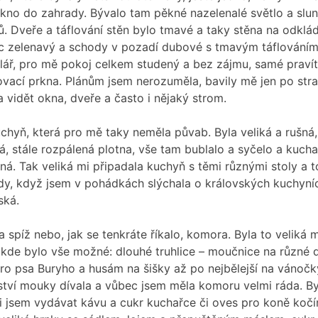
no do zahrady. Bývalo tam pěkné nazelenalé světlo a slunc
. Dveře a táflování stěn bylo tmavé a taky stěna na odklád
c zelenavý a schody v pozadí dubové s tmavým táflováním
lář, pro mě pokoj celkem studený a bez zájmu, samé pravít
ovací prkna. Plánům jsem nerozuměla, bavily mě jen po str
 vidět okna, dveře a často i nějaký strom.
chyň, která pro mě taky neměla půvab. Byla veliká a rušná
ká, stále rozpálená plotna, vše tam bublalo a syčelo a kuch
dná. Tak veliká mi připadala kuchyň s těmi různými stoly a
dy, když jsem v pohádkách slýchala o královských kuchyníc
ská.
 spíž nebo, jak se tenkráte říkalo, komora. Byla to veliká m
 kde bylo vše možné: dlouhé truhlice – moučnice na různé
ro psa Buryho a husám na šišky až po nejbělejší na vánočk
tví mouky dívala a vůbec jsem měla komoru velmi ráda. By
i jsem vydávat kávu a cukr kuchařce či oves pro koně koč