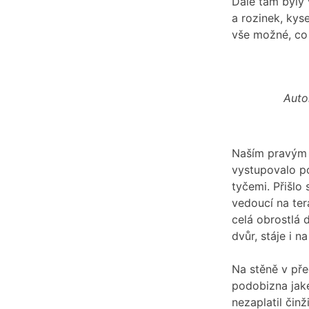
Dále tam byly 
a rozinek, kyse
vše možné, co 
Auto
Naším pravým 
vystupovalo p
tyčemi. Přišlo
vedoucí na ter
celá obrostlá 
dvůr, stáje i n
Na stěně v před
podobizna jakéh
nezaplatil činž