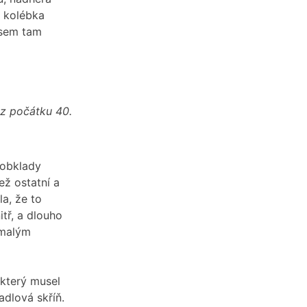
, kolébka
jsem tam
 z počátku 40.
 obklady
ež ostatní a
la, že to
itř, a dlouho
 malým
 který musel
adlová skříň.