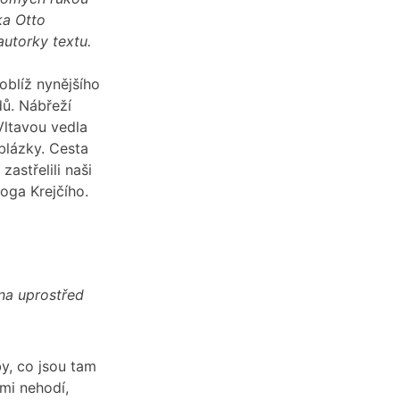
ka Otto
 autorky textu.
oblíž nynějšího
dů. Nábřeží
Vltavou vedla
oblázky. Cesta
zastřelili naši
loga Krejčího.
na uprostřed
y, co jsou tam
ami nehodí,