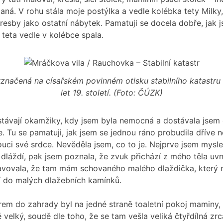
aná. V rohu stála moje postýlka a vedle kolébka tety Milky
kresby jako ostatní nábytek. Pamatuji se docela dobře, jak 
 teta vedle v kolébce spala.
načená na císařském povinném otisku stabilního katastru
let 19. století. (Foto: ČÚZK)
stávají okamžiky, kdy jsem byla nemocná a dostávala jsem
e. Tu se pamatuji, jak jsem se jednou ráno probudila dříve n
louci své srdce. Nevěděla jsem, co to je. Nejprve jsem mysle
 dláždí, pak jsem poznala, že zvuk přichází z mého těla uvn
tavovala, že tam mám schovaného malého dlaždička, který
í do malých dlažebních kamínků.
rem do zahrady byl na jedné straně toaletní pokoj maminy,
 velký, soudě dle toho, že se tam vešla veliká čtyřdílná zrc