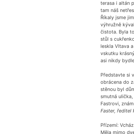
terasa i altán
tam náš netřes
Říkaly jsme ji
výhružně kýval
čistota. Byla 
stůl s cukřenk
leskla Vltava 
vskutku krásný
asi nikdy bydl
Představte si
obrácena do za
stěnou byl dům
smutná ulička,
Fastrovi, znám
Faster, ředite
Přízemí: Vcház
Měla mimo dveř