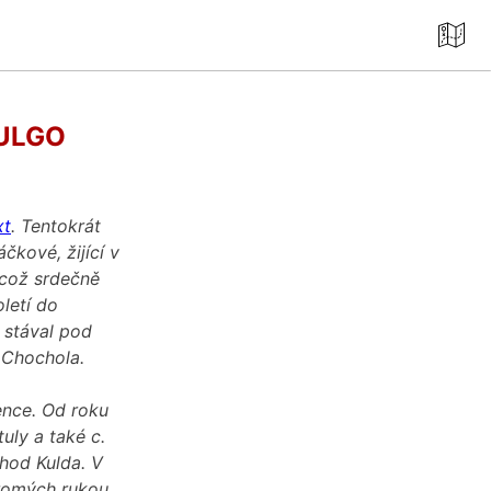
Mapa
cz
ULGO
xt
. Tentokrát
čkové, žijící v
 což srdečně
letí do
 stával pod
 Chochola.
ence. Od roku
uly a také c.
thod Kulda. V
kromých rukou