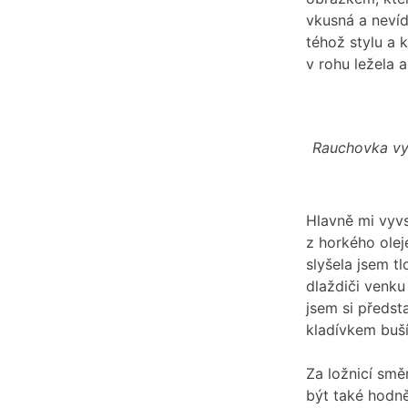
vkusná a nevíd
téhož stylu a 
v rohu ležela a
Rauchovka vyz
Hlavně mi vyv
z horkého olej
slyšela jsem t
dlaždiči venku
jsem si předs
kladívkem buš
Za ložnicí smě
být také hodně