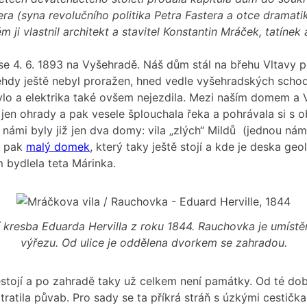
ra (syna revolučního politika Petra Fastera a otce dramati
m ji vlastnil architekt a stavitel Konstantin Mráček, tatínek
se 4. 6. 1893 na Vyšehradě. Náš dům stál na břehu Vltavy p
tehdy ještě nebyl proražen, hned vedle vyšehradských scho
ylo a elektrika také ovšem nejezdila. Mezi naším domem a 
ž jen ohrady a pak vesele šplouchala řeka a pohrávala si s 
 námi byly již jen dva domy: vila „zlých“ Mildů
(jednou nám 
a pak
malý domek
, který taky ještě stojí a kde je deska geo
 bydlela teta Márinka.
í kresba Eduarda Hervilla z roku 1844. Rauchovka je umístě
výřezu. Od ulice je oddělena dvorkem se zahradou.
tojí a po zahradě taky už celkem není památky. Od té dob
ztratila půvab. Pro sady se ta příkrá stráň s úzkými cestičk