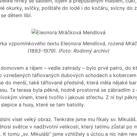
veliké hrnky se sádlem, lojem a přepuštěným máslem, cukr
lé okurky, svíčky, polštáře do lodě i do kočáru, svícny do z
se dětem líbí.
rka vzpomínkového textu Eleonora Mendlová, rozená Mrá
(1893-1979). (Foto: Rodinný archiv)
domovem a rájem – vedle zahrady – bylo prvé patro, do k
o vznešených táflovaných dubových schodech s koberce
 se do menší, také táflované předsíně, která měla nějaké ba
asu. Ta terasa byla pěkná, hodně prostorná se zábradlím z c
divokým vínem, které tvořilo i jakousi střechu. Z ní byl pěk
a slepice a husy, které se tam batolily.
síni visel velký obraz. Tenkráte jsme mu říkaly sv. Mikuláš.
osi světce v nadživotní velikosti, který tatímu zůstal po ma
i. K tomu „sv. Mikuláši“ jsme vzhlížely s úctou a nic nám nev