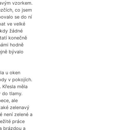
navým vzorkem.
ezčích, co jsem
povalo se do ní
pat ve velké
nikdy žádné
tatí konečně
 námi hodně
ejně bývalo
ěla u oken
dy v pokojích.
 Křesla měla
y do tlamy.
ece, ale
 také zelenavý
é není zelené a
ežité práce
a brázdou a