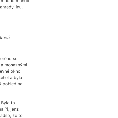
, mnoho mandlí
ahrady, inu,
čková
terého se
m a mosaznými
revné okno,
ihel a byla
ný pohled na
 Byla to
líři, jenž
adilo, že to