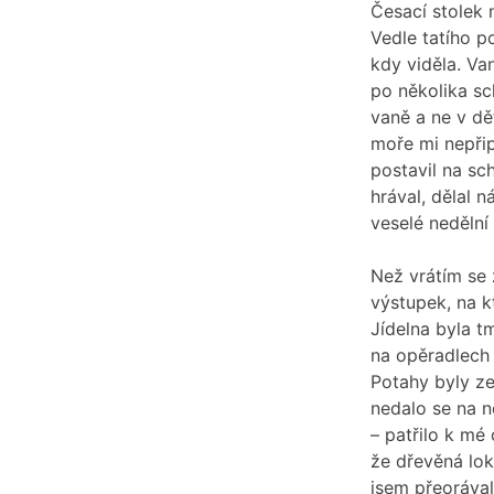
Česací stolek
Vedle tatího p
kdy viděla. Va
po několika sc
vaně a ne v dě
moře mi nepři
postavil na sc
hrával, dělal 
veselé nedělní
Než vrátím se z
výstupek, na k
Jídelna byla 
na opěradlech 
Potahy byly ze
nedalo se na n
– patřilo k mé
že dřevěná lo
jsem přeoráva