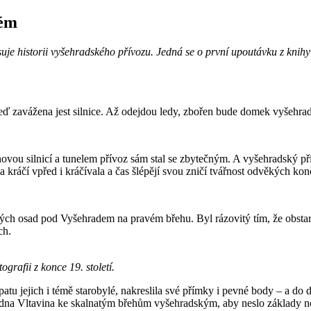
kém
suje historii vyšehradského přívozu. Jedná se o první upoutávku z knih
ď zavážena jest silnice. Až odejdou ledy, zbořen bude domek vyšehrad
ou silnicí a tunelem přívoz sám stal se zbytečným. A vyšehradský přív
ráčí vpřed i kráčívala a čas šlépějí svou zničí tvářnost odvěkých kon
ch osad pod Vyšehradem na pravém břehu. Byl rázovitý tím, že obstaráv
ch.
rafii z konce 19. století.
 patu jejich i témě starobylé, nakreslila své přímky i pevné body – a d
e dna Vltavina ke skalnatým břehům vyšehradským, aby neslo základy nov