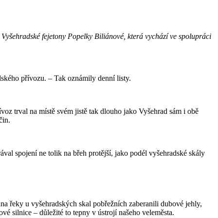
y Vyšehradské fejetony Popelky Biliánové, která vychází ve spolupráci
ského přívozu. – Tak oznámily denní listy.
oz trval na místě svém jistě tak dlouho jako Vyšehrad sám i obě
čin.
al spojení ne tolik na břeh protější, jako podél vyšehradské skály
o dna řeky u vyšehradských skal pobřežních zaberanili dubové jehly,
é silnice – důležité to tepny v ústrojí našeho veleměsta.