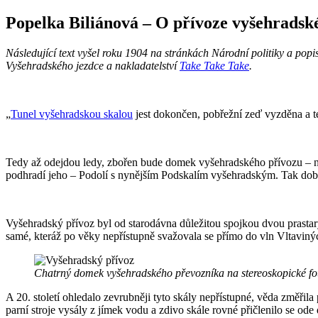
Popelka Biliánová – O přívoze vyšehrads
Následující text vyšel roku 1904 na stránkách Národní politiky a popi
Vyšehradského jezdce a nakladatelství
Take Take Take
.
„
Tunel vyšehradskou skalou
jest dokončen, pobřežní zeď vyzděna a te
Tedy až odejdou ledy, zbořen bude domek vyšehradského přívozu – nov
podhradí jeho – Podolí s nynějším Podskalím vyšehradským. Tak doba k
Vyšehradský přívoz byl od starodávna důležitou spojkou dvou prastarý
samé, kteráž po věky nepřístupně svažovala se přímo do vln Vltaviný
Chatrný domek vyšehradského převozníka na stereoskopické fotog
A 20. století ohledalo zevrubněji tyto skály nepřístupné, věda změřila
parní stroje vysály z jímek vodu a zdivo skále rovné přičlenilo se od