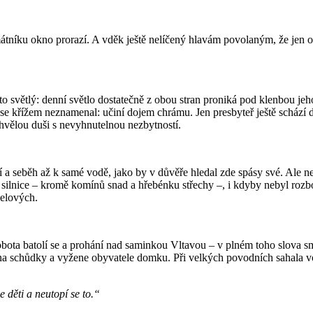
níku okno prorazí. A vděk ještě nelíčený hlavám povolaným, že jen ok
to světlý: denní světlo dostatečně z obou stran proniká pod klenbou je
se křížem neznamenal: učiní dojem chrámu. Jen presbyteř ještě schází d
hvělou duši s nevyhnutelnou nezbytností.
 seběh až k samé vodě, jako by v důvěře hledal zde spásy své. Ale nena
vé silnice – kromě komínů snad a hřebénku střechy –, i kdyby nebyl roz
nelových.
obota batolí se a prohání nad saminkou Vltavou – v plném toho slova sm
ed na schůdky a vyžene obyvatele domku. Při velkých povodních sahala v
e děti a neutopí se to.“