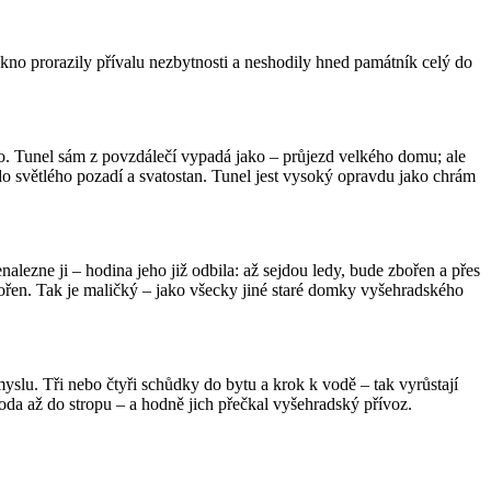
no prorazily přívalu nezbytnosti a neshodily hned památník celý do
ho. Tunel sám z povzdálečí vypadá jako – průjezd velkého domu; ale
o světlého pozadí a svatostan. Tunel jest vysoký opravdu jako chrám
lezne ji – hodina jeho již odbila: až sejdou ledy, bude zbořen a přes
bořen. Tak je maličký – jako všecky jiné staré domky vyšehradského
yslu. Tři nebo čtyři schůdky do bytu a krok k vodě – tak vyrůstají
oda až do stropu – a hodně jich přečkal vyšehradský přívoz.