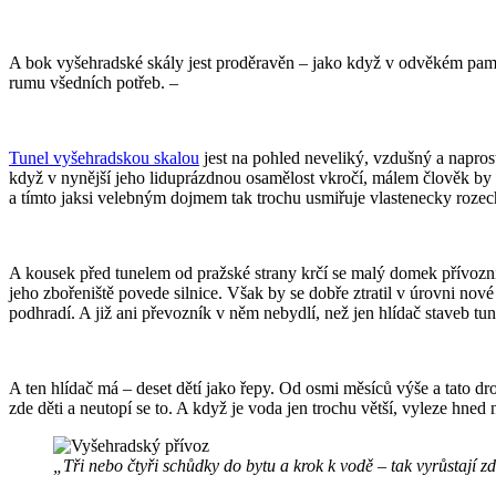
A bok vyšehradské skály jest proděravěn – jako když v odvěkém památ
rumu všedních potřeb. –
Tunel vyšehradskou skalou
jest na pohled neveliký, vzdušný a napros
když v nynější jeho liduprázdnou osamělost vkročí, málem člověk by 
a tímto jaksi velebným dojmem tak trochu usmiřuje vlastenecky rozec
A kousek před tunelem od pražské strany krčí se malý domek přívozní a
jeho zbořeniště povede silnice. Však by se dobře ztratil v úrovni no
podhradí. A již ani převozník v něm nebydlí, než jen hlídač staveb tu
A ten hlídač má – deset dětí jako řepy. Od osmi měsíců výše a tato dr
zde děti a neutopí se to. A když je voda jen trochu větší, vyleze hn
„Tři nebo čtyři schůdky do bytu a krok k vodě – tak vyrůstají zd