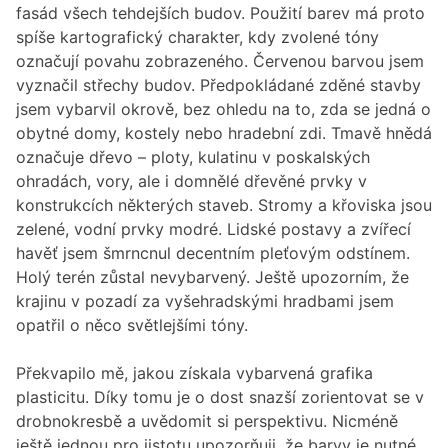
fasád všech tehdejších budov. Použití barev má proto
spíše kartografický charakter, kdy zvolené tóny
označují povahu zobrazeného. Červenou barvou jsem
vyznačil střechy budov. Předpokládané zděné stavby
jsem vybarvil okrově, bez ohledu na to, zda se jedná o
obytné domy, kostely nebo hradební zdi. Tmavě hnědá
označuje dřevo – ploty, kulatinu v poskalských
ohradách, vory, ale i domnělé dřevěné prvky v
konstrukcích některých staveb. Stromy a křoviska jsou
zelené, vodní prvky modré. Lidské postavy a zvířecí
havěť jsem šmrncnul decentním pleťovým odstínem.
Holý terén zůstal nevybarvený. Ještě upozorním, že
krajinu v pozadí za vyšehradskými hradbami jsem
opatřil o něco světlejšími tóny.
Překvapilo mě, jakou získala vybarvená grafika
plasticitu. Díky tomu je o dost snazší zorientovat se v
drobnokresbě a uvědomit si perspektivu. Nicméně
ještě jednou pro jistotu upozorňuji, že barvy je nutné