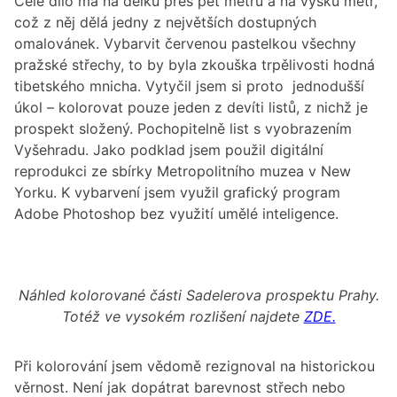
Celé dílo má na délku přes pět metrů a na výšku metr,
což z něj dělá jedny z největších dostupných
omalovánek. Vybarvit červenou pastelkou všechny
pražské střechy, to by byla zkouška trpělivosti hodná
tibetského mnicha. Vytyčil jsem si proto
jednodušší
úkol – kolorovat pouze jeden z devíti listů, z nichž je
prospekt složený. Pochopitelně list s vyobrazením
Vyšehradu. Jako podklad jsem použil digitální
reprodukci ze sbírky Metropolitního muzea v New
Yorku. K vybarvení jsem využil grafický program
Adobe Photoshop bez využití umělé inteligence.
Náhled kolorované části Sadelerova prospektu Prahy.
Totéž ve vysokém rozlišení najdete
ZDE.
Při kolorování jsem vědomě rezignoval na historickou
věrnost. Není jak dopátrat barevnost střech nebo