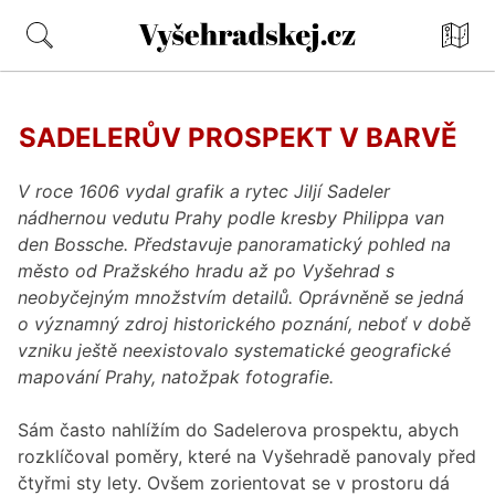
Mapa
Vyšehradskej.cz
SADELERŮV PROSPEKT V BARVĚ
V roce 1606 vydal grafik a rytec Jiljí Sadeler
nádhernou vedutu Prahy podle kresby Philippa van
den Bossche. Představuje panoramatický pohled na
město od Pražského hradu až po Vyšehrad s
neobyčejným množstvím detailů. Oprávněně se jedná
o významný zdroj historického poznání, neboť v době
vzniku ještě neexistovalo systematické geografické
mapování Prahy, natožpak fotografie.
Sám často nahlížím do Sadelerova prospektu, abych
rozklíčoval poměry, které na Vyšehradě panovaly před
čtyřmi sty lety. Ovšem zorientovat se v prostoru dá