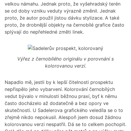
velkou námahu. Jednak proto, že vyšehradský terén
se od doby vzniku veduty výrazně změnil. Jednak
proto, že autor použil jistou dávku stylizace. A také
proto, že drobnější objekty na černobílé grafice často
splývají do nepřehledné změti linek.
Výřez z černobílého originálu v porovnání s
kolorovanou verzí.
Napadlo mě, jestli by k lepší čitelnosti prospektu
nepřispělo jeho vybarvení. Kolorování černobílých
vedut bývalo v minulosti běžnou praxí, byť k němu
často docházelo až dodatečně a bez opory ve
skutečnosti. U Sadelerova grafického veledíla se o to
zřejmě nikdo nepokusil. Alespoň jsem dosud žádnou
kolorovanou verzi nespatřil. Dá se to celkem pochopit.