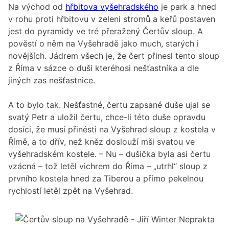
Na východ od
hřbitova vyšehradského
je park a hned
v rohu proti hřbitovu v zeleni stromů a keřů postaven
jest do pyramidy ve tré přeražený Čertův sloup. A
pověstí o něm na Vyšehradě jako much, starých i
novějších. Jádrem všech je, že čert přinesl tento sloup
z Říma v sázce o duši kteréhosi nešťastníka a dle
jiných zas nešťastnice.
A to bylo tak. Nešťastné, čertu zapsané duše ujal se
svatý Petr a uložil čertu, chce-li této duše opravdu
dosíci, že musí přinésti na Vyšehrad sloup z kostela v
Římě, a to dřív, než kněz doslouží mši svatou ve
vyšehradském kostele. – Nu – dušička byla asi čertu
vzácná – tož letěl vichrem do Říma – „utrhl“ sloup z
prvního kostela hned za Tiberou a přímo pekelnou
rychlostí letěl zpět na Vyšehrad.