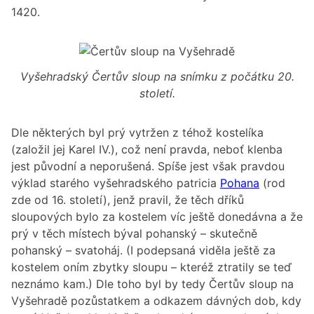
1420.
Vyšehradský Čertův sloup na snímku z počátku 20.
století.
Dle některých byl prý vytržen z téhož kostelíka
(založil jej Karel IV.), což není pravda, neboť klenba
jest původní a neporušená. Spíše jest však pravdou
výklad starého vyšehradského patricia
Pohana
(rod
zde od 16. století), jenž pravil, že těch dříků
sloupových bylo za kostelem víc ještě donedávna a že
prý v těch místech býval pohanský – skutečně
pohanský – svatoháj. (I podepsaná viděla ještě za
kostelem oním zbytky sloupu – kteréž ztratily se teď
neznámo kam.) Dle toho byl by tedy Čertův sloup na
Vyšehradě pozůstatkem a odkazem dávných dob, kdy