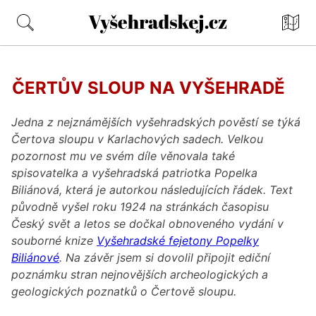
Mapa
Vyšehradskej.cz
ČERTŮV SLOUP NA VYŠEHRADĚ
Jedna z nejznámějších vyšehradských pověstí se týká
Čertova sloupu v Karlachových sadech. Velkou
pozornost mu ve svém díle věnovala také
spisovatelka a vyšehradská patriotka Popelka
Biliánová, která je autorkou následujících řádek. Text
původně vyšel roku 1924 na stránkách časopisu
Český svět a letos se dočkal obnoveného vydání v
souborné knize
Vyšehradské fejetony Popelky
Biliánové
. Na závěr jsem si dovolil připojit ediční
poznámku stran nejnovějších archeologických a
geologických poznatků o Čertově sloupu.