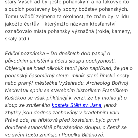
starý Vyšehrad byl ještě pohanským a na takovýchto
sloupích postaveny byly sochy božstev pohanských.
Tomu svědčí zejména ta okolnost, že znám byl v lidu
jakožto čertův – kterýmžto názvem křesťanství
označovalo místa pohansky význačná (rokle, kameny,
skály atd.).
Ediční poznámka – Do dnešních dob panují o
původním umístění a účelu sloupu pochybnosti.
Objevuje se hned několik teorií jako například, že jde o
pohanský časoměrný sloup, milník staré římské cesty
nebo pranýř městečka Vyšehradu. Archeolog Bořivoj
Nechvátal spolu se stavebním historikem Františkem
Kašičkou se však přiklánějí k verzi, že by mohlo jít o
sloup ze zrušeného
kostela Stětí sv. Jana
, jehož
zbytky jsou dodnes zachovány v hradebním valu.
Právě zde, na hřbitově před kostelem, bylo první
doložené stanoviště přeraženého sloupu, o čemž se
ve svém textu zmiňuje i Popelka Biliánová.