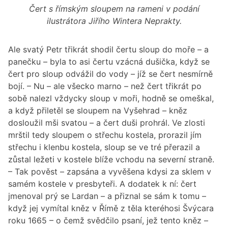
Čert s římským sloupem na rameni v podání
ilustrátora Jiřího Wintera Neprakty.
Ale svatý Petr třikrát shodil čertu sloup do moře – a
panečku – byla to asi čertu vzácná dušička, když se
čert pro sloup odvážil do vody – jíž se čert nesmírně
bojí. – Nu – ale všecko marno – než čert třikrát po
sobě nalezl vždycky sloup v moři, hodně se omeškal,
a když přiletěl se sloupem na Vyšehrad – kněz
dosloužil mši svatou – a čert duši prohrál. Ve zlosti
mrštil tedy sloupem o střechu kostela, prorazil jím
střechu i klenbu kostela, sloup se ve tré přerazil a
zůstal ležeti v kostele blíže vchodu na severní straně.
– Tak pověst – zapsána a vyvěšena kdysi za sklem v
samém kostele v presbyteři. A dodatek k ní: čert
jmenoval prý se Lardan – a přiznal se sám k tomu –
když jej vymítal kněz v Římě z těla kteréhosi Švýcara
roku 1665 – o čemž svědčilo psaní, jež tento kněz –