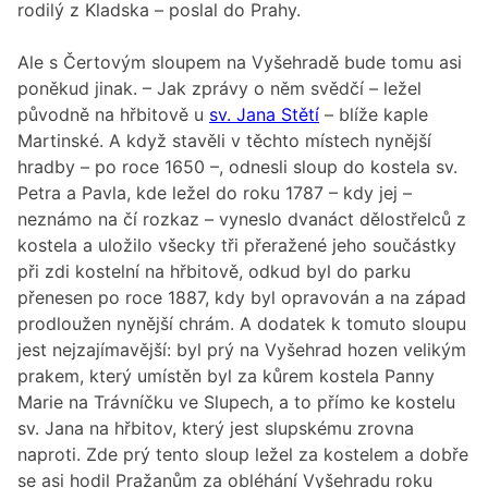
rodilý z Kladska – poslal do Prahy.
Ale s Čertovým sloupem na Vyšehradě bude tomu asi
poněkud jinak. – Jak zprávy o něm svědčí – ležel
původně na hřbitově u
sv. Jana Stětí
– blíže kaple
Martinské. A když stavěli v těchto místech nynější
hradby – po roce 1650 –, odnesli sloup do kostela sv.
Petra a Pavla, kde ležel do roku 1787 – kdy jej –
neznámo na čí rozkaz – vyneslo dvanáct dělostřelců z
kostela a uložilo všecky tři přeražené jeho součástky
při zdi kostelní na hřbitově, odkud byl do parku
přenesen po roce 1887, kdy byl opravován a na západ
prodloužen nynější chrám. A dodatek k tomuto sloupu
jest nejzajímavější: byl prý na Vyšehrad hozen velikým
prakem, který umístěn byl za kůrem kostela Panny
Marie na Trávníčku ve Slupech, a to přímo ke kostelu
sv. Jana na hřbitov, který jest slupskému zrovna
naproti. Zde prý tento sloup ležel za kostelem a dobře
se asi hodil Pražanům za obléhání Vyšehradu roku