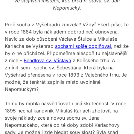
ve stejných místech, kde před ní stával sv. Jan
Nepomucký.
Proč socha z Vyšehradu zmizela? Vždyť Ekert píše, že
v roce 1884 byla nákladem dobrodinců obnovena.
Navíc za dob působení Václava Štulce a Mikuláše
Karlacha se Vyšehrad
sochami spíše doplňoval
, než že
by o ně přicházel. Připomeňme alespoň tu nejslavnější
z nich –
Bendlova sv. Václava
z Koňského trhu. A
zmínil jsem i sochu sv. Šebestiána, která byla na
Vyšehrad přenesena v roce 1893 z Vaječného trhu. Je
možné, že tenkrát zaplnila místo uvolněné
Nepomuckým?
Tomu by mohla nasvědčovat i jiná skutečnost. V roce
1895 nechal kanovník Mikuláš Karlach zhotovit na
svoje náklady zcela novou sochu sv. Jana
Nepomuckého, která od té doby zdobí Karlachovy
sady. Je možné i zde hledat souvislost? Byla snad