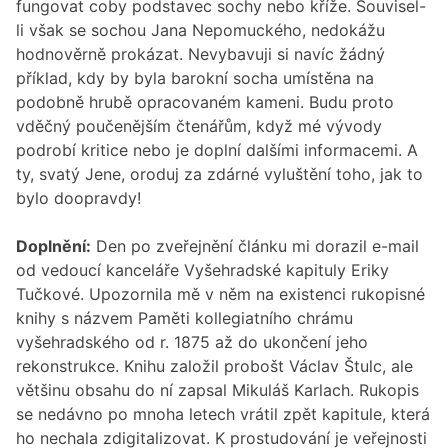
fungovat coby podstavec sochy nebo kříže. Souvisel-
li však se sochou Jana Nepomuckého, nedokážu
hodnověrně prokázat. Nevybavuji si navíc žádný
příklad, kdy by byla barokní socha umístěna na
podobně hrubě opracovaném kameni. Budu proto
vděčný poučenějším čtenářům, když mé vývody
podrobí kritice nebo je doplní dalšími informacemi. A
ty, svatý Jene, oroduj za zdárné vyluštění toho, jak to
bylo doopravdy!
Doplnění:
Den po zveřejnění článku mi dorazil e-mail
od vedoucí kanceláře Vyšehradské kapituly Eriky
Tučkové. Upozornila mě v něm na existenci rukopisné
knihy s názvem Paměti kollegiatního chrámu
vyšehradského od r. 1875 až do ukončení jeho
rekonstrukce. Knihu založil probošt Václav Štulc, ale
většinu obsahu do ní zapsal Mikuláš Karlach. Rukopis
se nedávno po mnoha letech vrátil zpět kapitule, která
ho nechala zdigitalizovat. K prostudování je veřejnosti