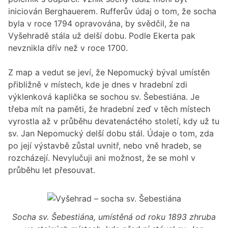
iniciován Berghauerem. Rufferův údaj o tom, že socha
byla v roce 1794 opravována, by svědčil, že na
Vyšehradě stála už delší dobu. Podle Ekerta pak
nevznikla dřív než v roce 1700.
Z map a vedut se jeví, že Nepomucký býval umístěn
přibližně v místech, kde je dnes v hradební zdi
výklenková kaplička se sochou sv. Šebestiána. Je
třeba mít na paměti, že hradební zeď v těch místech
vyrostla až v průběhu devatenáctého století, kdy už tu
sv. Jan Nepomucký delší dobu stál. Údaje o tom, zda
po její výstavbě zůstal uvnitř, nebo vně hradeb, se
rozcházejí. Nevylučuji ani možnost, že se mohl v
průběhu let přesouvat.
Socha sv. Šebestiána, umístěná od roku 1893 zhruba