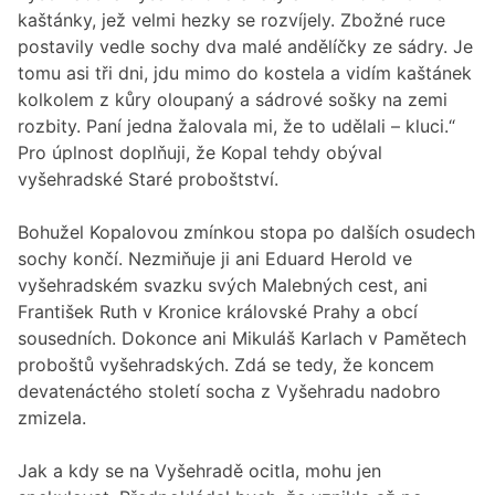
kaštánky, jež velmi hezky se rozvíjely. Zbožné ruce
postavily vedle sochy dva malé andělíčky ze sádry. Je
tomu asi tři dni, jdu mimo do kostela a vidím kaštánek
kolkolem z kůry oloupaný a sádrové sošky na zemi
rozbity. Paní jedna žalovala mi, že to udělali – kluci.“
Pro úplnost doplňuji, že Kopal tehdy obýval
vyšehradské Staré proboštství.
Bohužel Kopalovou zmínkou stopa po dalších osudech
sochy končí. Nezmiňuje ji ani Eduard Herold ve
vyšehradském svazku svých Malebných cest, ani
František Ruth v Kronice královské Prahy a obcí
sousedních. Dokonce ani Mikuláš Karlach v Pamětech
proboštů vyšehradských. Zdá se tedy, že koncem
devatenáctého století socha z Vyšehradu nadobro
zmizela.
Jak a kdy se na Vyšehradě ocitla, mohu jen