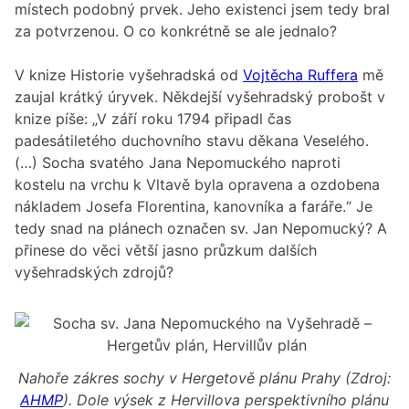
místech podobný prvek. Jeho existenci jsem tedy bral
za potvrzenou. O co konkrétně se ale jednalo?
V knize Historie vyšehradská od
Vojtěcha Ruffera
mě
zaujal krátký úryvek. Někdejší vyšehradský probošt v
knize píše: „V září roku 1794 připadl čas
padesátiletého duchovního stavu děkana Veselého.
(…) Socha svatého Jana Nepomuckého naproti
kostelu na vrchu k Vltavě byla opravena a ozdobena
nákladem Josefa Florentina, kanovníka a faráře.“ Je
tedy snad na plánech označen sv. Jan Nepomucký? A
přinese do věci větší jasno průzkum dalších
vyšehradských zdrojů?
Nahoře zákres sochy v Hergetově plánu Prahy (Zdroj:
AHMP
). Dole výsek z Hervillova perspektivního plánu