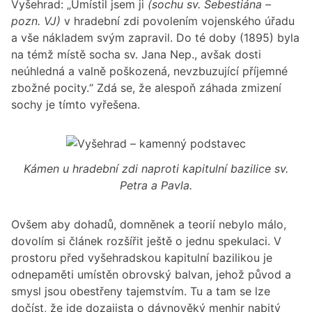
Vyšehrad: „Umístil jsem ji
(sochu sv. Šebestiána –
pozn. VJ)
v hradební zdi povolením vojenského úřadu
a vše nákladem svým zapravil. Do té doby (1895) byla
na témž místě socha sv. Jana Nep., avšak dosti
neúhledná a valně poškozená, nevzbuzující příjemné
zbožné pocity.“ Zdá se, že alespoň záhada zmizení
sochy je tímto vyřešena.
Kámen u hradební zdi naproti kapitulní bazilice sv.
Petra a Pavla.
Ovšem aby dohadů, domněnek a teorií nebylo málo,
dovolím si článek rozšířit ještě o jednu spekulaci. V
prostoru před vyšehradskou kapitulní bazilikou je
odnepaměti umístěn obrovský balvan, jehož původ a
smysl jsou obestřeny tajemstvím. Tu a tam se lze
dočíst, že jde dozajista o dávnověký menhir nabitý