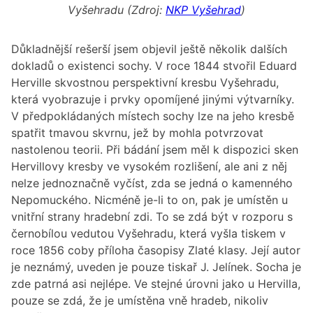
Vyšehradu (Zdroj:
NKP Vyšehrad
)
Důkladnější rešerší jsem objevil ještě několik dalších
dokladů o existenci sochy. V roce 1844 stvořil Eduard
Herville skvostnou perspektivní kresbu Vyšehradu,
která vyobrazuje i prvky opomíjené jinými výtvarníky.
V předpokládaných místech sochy lze na jeho kresbě
spatřit tmavou skvrnu, jež by mohla potvrzovat
nastolenou teorii. Při bádání jsem měl k dispozici sken
Hervillovy kresby ve vysokém rozlišení, ale ani z něj
nelze jednoznačně vyčíst, zda se jedná o kamenného
Nepomuckého. Nicméně je-li to on, pak je umístěn u
vnitřní strany hradební zdi. To se zdá být v rozporu s
černobílou vedutou Vyšehradu, která vyšla tiskem v
roce 1856 coby příloha časopisy Zlaté klasy. Její autor
je neznámý, uveden je pouze tiskař J. Jelínek. Socha je
zde patrná asi nejlépe. Ve stejné úrovni jako u Hervilla,
pouze se zdá, že je umístěna vně hradeb, nikoliv