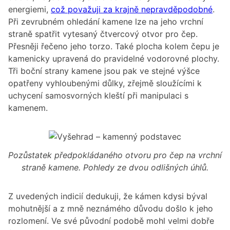
energiemi,
což považuji za krajně nepravděpodobné
.
Při zevrubném ohledání kamene lze na jeho vrchní
straně spatřit vytesaný čtvercový otvor pro čep.
Přesněji řečeno jeho torzo. Také plocha kolem čepu je
kamenicky upravená do pravidelné vodorovné plochy.
Tři boční strany kamene jsou pak ve stejné výšce
opatřeny vyhloubenými důlky, zřejmě sloužícími k
uchycení samosvorných kleští při manipulaci s
kamenem.
Pozůstatek předpokládaného otvoru pro čep na vrchní
straně kamene. Pohledy ze dvou odlišných úhlů.
Z uvedených indicií dedukuji, že kámen kdysi býval
mohutnější a z mně neznámého důvodu došlo k jeho
rozlomení. Ve své původní podobě mohl velmi dobře