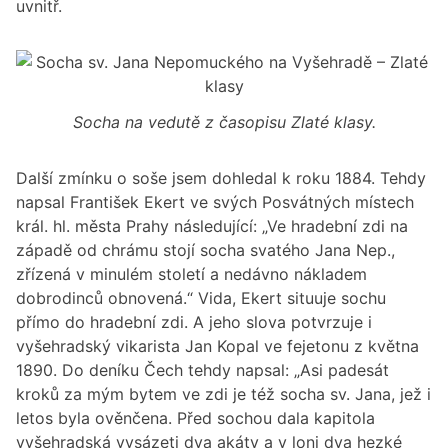
uvnitř.
Socha na vedutě z časopisu Zlaté klasy.
Další zmínku o soše jsem dohledal k roku 1884. Tehdy
napsal František Ekert ve svých Posvátných místech
král. hl. města Prahy následující: „Ve hradební zdi na
západě od chrámu stojí socha svatého Jana Nep.,
zřízená v minulém století a nedávno nákladem
dobrodinců obnovená.“ Vida, Ekert situuje sochu
přímo do hradební zdi. A jeho slova potvrzuje i
vyšehradský vikarista Jan Kopal ve fejetonu z května
1890. Do deníku Čech tehdy napsal: „Asi padesát
kroků za mým bytem ve zdi je též socha sv. Jana, jež i
letos byla ověnčena. Před sochou dala kapitola
vyšehradská vysázeti dva akáty a v loni dva hezké