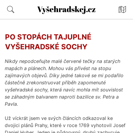
Mapa
Vyšehradskej.cz
PO STOPÁCH TAJUPLNÉ
VYŠEHRADSKÉ SOCHY
Nikdy nepodceňujte malé červené tečky na starých
mapách a plánech. Mohou vás přivést na stopu
zajímavých objevů. Díky jedné takové se mi podařilo
částečně zrekonstruovat příběh zapomenuté
vyšehradské sochy, která navíc mohla mít souvislost
se záhadným balvanem naproti bazilice sv. Petra a
Pavla.
Už víckrát jsem ve svých článcích odkazoval ke
dvojici plánů Prahy, které v roce 1769 vyhotovil Josef
Daniel Huber. Jeden je půdorysný, druhý zachycuje