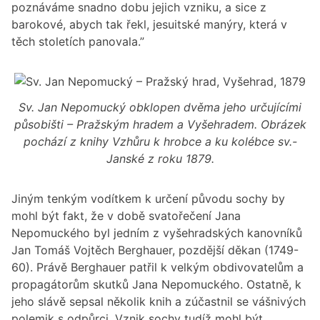
poznáváme snadno dobu jejich vzniku, a sice z
barokové, abych tak řekl, jesuitské manýry, která v
těch stoletích panovala.”
Sv. Jan Nepomucký obklopen dvěma jeho určujícími
působišti – Pražským hradem a Vyšehradem. Obrázek
pochází z knihy Vzhůru k hrobce a ku kolébce sv.-
Janské z roku 1879.
Jiným tenkým vodítkem k určení původu sochy by
mohl být fakt, že v době svatořečení Jana
Nepomuckého byl jedním z vyšehradských kanovníků
Jan Tomáš Vojtěch Berghauer, pozdější děkan (1749-
60). Právě Berghauer patřil k velkým obdivovatelům a
propagátorům skutků Jana Nepomuckého. Ostatně, k
jeho slávě sepsal několik knih a zúčastnil se vášnivých
polemik s odpůrci. Vznik sochy tudíž mohl být