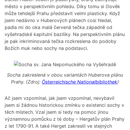
město v perspektivním pohledu. Díky tomu si člověk
může tehdejší Prahu představit velmi plasticky. Když
jsem nedávno v Huberových plánech cosi hledal,
padla mi do oka malá červená tečka západně od
vyšehradské kapitulní baziliky. Na perspektivním plánu
je pak inkriminovaná tečka rozkreslena do podoby
Božích muk nebo sochy na podstavci.
Socha zakreslená v obou variantách Huberova plánu
Prahy. (Zdroj:
Österreichische Nationalbibliothek
)
Ač jsem vzpomínal, jak jsem vzpomínal, nevybavil
jsem si žádnou historickou zmínku o existenci sochy v
těch místech. Vzal jsem si tedy na pomoc jinou
významnou pomůcku z té doby – Hergetův plán Prahy
z let 1790-91. A také Herget zakreslil ve stejných