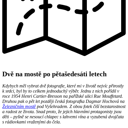
Dvě na mostě po pětašedesáti letech
Kdybych měl vybrat dvě fotografie, které mi v životě nejvíc přirostly
k srdci, byl by to celkem jednoduchý výběr. Jednu z nich pořídil v
roce 1954 Henri Cartier-Bresson na pařížské ulici Rue Mouffetard.
Druhou pak o pět let později česká fotografka Dagmar Hochová na
Železničním mostě
pod Vyšehradem. Z obou fotek čiší bezstarostnost
a radost ze života. Snad proto, že jejich hlavními protagonisty jsou
děti – pyšně se nesoucí chlapec s lahvemi vína a vyzubená dvojčata
s rádiovkami vraženými do čela.