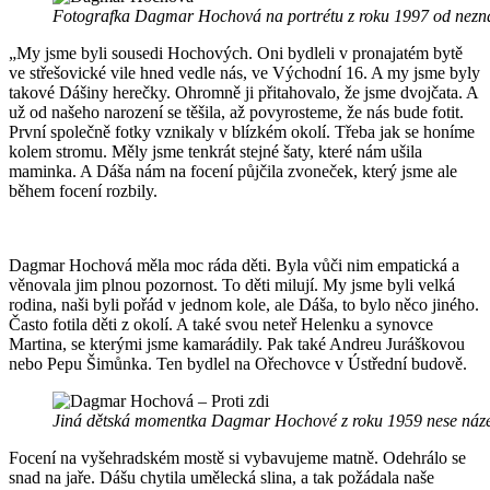
Fotografka Dagmar Hochová na portrétu z roku 1997 od nezn
„My jsme byli sousedi Hochových. Oni bydleli v pronajatém bytě
ve střešovické vile hned vedle nás, ve Východní 16. A my jsme byly
takové Dášiny herečky. Ohromně ji přitahovalo, že jsme dvojčata. A
už od našeho narození se těšila, až povyrosteme, že nás bude fotit.
První společně fotky vznikaly v blízkém okolí. Třeba jak se honíme
kolem stromu. Měly jsme tenkrát stejné šaty, které nám ušila
maminka. A Dáša nám na focení půjčila zvoneček, který jsme ale
během focení rozbily.
Dagmar Hochová měla moc ráda děti. Byla vůči nim empatická a
věnovala jim plnou pozornost. To děti milují. My jsme byli velká
rodina, naši byli pořád v jednom kole, ale Dáša, to bylo něco jiného.
Často fotila děti z okolí. A také svou neteř Helenku a synovce
Martina, se kterými jsme kamarádily. Pak také Andreu Juráškovou
nebo Pepu Šimůnka. Ten bydlel na Ořechovce v Ústřední budově.
Jiná dětská momentka Dagmar Hochové z roku 1959 nese název
Focení na vyšehradském mostě si vybavujeme matně. Odehrálo se
snad na jaře. Dášu chytila umělecká slina, a tak požádala naše