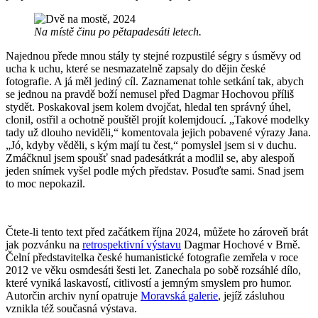
Na místě činu po pětapadesáti letech.
Najednou přede mnou stály ty stejné rozpustilé ségry s úsměvy od
ucha k uchu, které se nesmazatelně zapsaly do dějin české
fotografie. A já měl jediný cíl. Zaznamenat tohle setkání tak, abych
se jednou na pravdě boží nemusel před Dagmar Hochovou příliš
stydět. Poskakoval jsem kolem dvojčat, hledal ten správný úhel,
clonil, ostřil a ochotně pouštěl projít kolemjdoucí. „Takové modelky
tady už dlouho neviděli,“ komentovala jejich pobavené výrazy Jana.
„Jó, kdyby věděli, s kým mají tu čest,“ pomyslel jsem si v duchu.
Zmáčknul jsem spoušť snad padesátkrát a modlil se, aby alespoň
jeden snímek vyšel podle mých představ. Posuďte sami. Snad jsem
to moc nepokazil.
Čtete-li tento text před začátkem října 2024, můžete ho zároveň brát
jak pozvánku na
retrospektivní výstavu
Dagmar Hochové v Brně.
Čelní představitelka české humanistické fotografie zemřela v roce
2012 ve věku osmdesáti šesti let. Zanechala po sobě rozsáhlé dílo,
které vyniká laskavostí, citlivostí a jemným smyslem pro humor.
Autorčin archiv nyní opatruje
Moravská galerie
, jejíž zásluhou
vznikla též současná výstava.