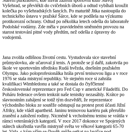
Starém purkrabství, kde míval zázemí sportovní klub Slavoj
Vyšehrad, se převlékli do cvičebních úborů a odtud vybíhali kroužit
kolečka po vyšehradských šancích. Po maturitě Jitka nastoupila do
technického ústavu v pražské Šárce, kde se podílela na výzkumu
protikorozní ochrany. Odtud po několika letech odešla do laboratoře
Podolské vodárny. Zde měla v pravidelném směnném provozu na
starost testování pitné vody předtím, než odešla z úpravny do
vodojemů.
Jana zvolila odlišnou životní cestu. Vystudovala sice stavební
průmyslovku, ale učaroval jí tenis. A protože se jí dařil, zakotvila po
škole ve sportovním středisku Rudá hvězda, dnešním pražském
Olympu. Jako poloprofesionálka hrála první tenisovou ligu a v roce
1976 se stala mistryní republiky. Ve stejném roce si zahrála
kvalifikaci Wimbledonu a také se dostala do čtyřčlenné
československé reprezentace pro Fed Cup v americké Filadelfii. Do
Poháru federace ovšem tenkrát naše tenistky nezasáhly. Krátce po
slavnostním zahájení se totiž tým dozvěděl, že reprezentace
východního bloku ze soutěže odstupují na protest proti účasti Jižní
Afriky, kde vládl apartheid. Janinu tenisovou kariéru pak přerušilo
zranění a založení rodiny. Nicméně k vrcholnému tenisu se vrátila v
rámci veteránských kategorií. V roce 2017 dokonce ve Spojených
státech ukořistila vavřín mistryně světa ve věkové kategorii 65-70
let. Vida, s kým vším se člověk může setkat na lavičce pod