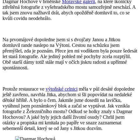
Dagmar Hochové v brněnské
Moravské galerii
, na které ikonicky
ztřeštěná fotografie z vyšehradského mostu samozřejmě neschází. A
tak jsem znovu nažhavil drát, abych opožděně domluvil to, co se
kvůli covidu neodehrálo.
Na prvomájové dopoledne jsem si s dvojčaty Janou a Jitkou
domluvil rande naslepo na Výtoni. Cestou na schůzku jsem
přemýšlel, zda je poznám. Přece jen mi vodítkem byla pouze šedesát
let stará fotografie. Ale jediný pohled mé pochyby zcela rozptýlil.
Obě starší dámy totiž stále mají v očích jiskru radosti a upřímné
spontánnosti.
Protože restaurace ve
výtoňské celnici
měla v půl desáté dopoledne
ještě zavřeno, navrhla Jitka, abychom si šli popovídat na nedaleké
dětské hřiště. A bylo o čem. Jakmile jsme dosedli na lavičku,
vytáhnul jsem poznámkový blok a začal se vyptávat. Jak vznikla
fotografie z Železničního mostu? Odkud se holky znaly s Dagmar
Hochovou? A jaké byly jejich další životní osudy? Chrlil jsem
otázky a propiska mi kmitala po papíře ve snaze zaznamenat
sebemenší detail, který se od Jany s Jitkou dozvím.