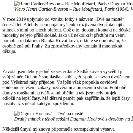
Vlevo Henri Cartier-Bresson – Rue Mouffetard, Paris (1954)
V roce 2019 uplynulo od vzniku fotky s názvem „Dvě na mostě“
šedesát let. A tehdy jsem pojal myšlenku rozjívená dvojčata najít a
snímek s nimi po letech přefotit. Což o to, dopátrat kontakt na dětské
modelky nebylo příliš složité. Jako už několikrát předtím mi velmi
pomohla redaktorka Blanka Kovaříková, o které se domnívám, že
osobně zná půl Prahy. Za zprostředkovaný kontakt jí mnohokrát
děkuju.
Zavolal jsem tehdy jedné ze sester Janě Sedláčkové a vysvětlil jí
svůj záměr. Ochotně souhlasila a slíbila, že spolu se svým dvojčetem
pod Vyšehrad rády přijedou. Vzápětí však propukla covidová
epidemie se všemi zákazy, uzávěrami a omezením styku. Fotit obě
dámy s rouškami na tváři se mi příčilo, a tak jsem celý projekt
odložil na lepší časy. Má děravá paměť pak zapříčinila, že lepší časy
nastaly až s několikaletým zpožděním.
Druhý snímek z téhož setkání Dagmar Hochové s dvojčaty na Ž
Někdejší úmysl mi znovu připomněla retrospektivní výstava