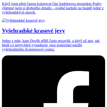
Když jsem před časem koloroval část Sadelerova prospektu Prahy,
všimnul jsem si drobného detailu – oválné kartuše na fasádě jedné z
vyšehradských staveb.
Vyšehradské krasové jevy
Jedno z míst, kam člověk příliš často nezavítá, a když už ano, tak
hledí co nejrychleji vypadnout, jsou podzemní garáže
vyšehradského Kongresové centra.