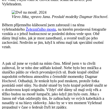
Vyšehradem.
Vlevo Jitka, vpravo Jana. Proslulé modelky Dagmar Hochové.
Během příjemného klábosení jsem zabrousil i na téma
vyšehradského
Železničního mostu
, na kterém proslavená fotografie
vznikla a o jehož budoucnost se poslední dobou vede spor. Obě
dámy litují toho, jak je most zanedbaný, a svorně touží po jeho
zachování. Nedivím se jim, když k němu mají tak speciální osobní
vztah.
A pak už jsme se vydali na místo činu. Mírně jsem v tu chvíli
zalitoval, že se toho dne udělalo krásně. Nebe bylo bez mráčku a
sluníčko pálilo ze všech prvomájových sil. Bude krajně obtížné
napodobit světelnou atmosféru z černobílé momentky Dagmar
Hochové. Odhaduji, že tenkrát bylo pod mrakem, protože fotka
postrádá ostré stíny. Na druhé straně by bylo krajně pošetilé snažit se
o doslovnou kopii originálu. Vždyť obě dámy už mají svůj věk a
těžko budou na mostě lumpačit, jako když jim bylo osm. Jitka s
Janou mě však odzbrojily tím, že zaštrachaly ve svých kabelkách a
nasadily si na hlavy rádiovky. Jako by se v ten moment Vyšehrad
propadnul v čase o šedesát čtyři let zpátky.