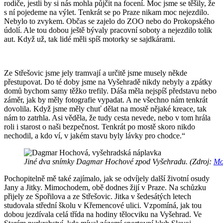
rodiče, jestli by si nás mohla půjčit na focení. Moc jsme se těšily, že
s ní pojedeme na výlet. Tenkrát se po Praze nikam moc nejezdilo.
Nebylo to zvykem. Občas se zajelo do ZOO nebo do Prokopského
údolí. Ale tou dobou ještě bývaly pracovní soboty a nejezdilo tolik
aut. Když už, tak lidé měli spíš motorky se sajdkárami.
Ze Střešovic jsme jely tramvají a určitě jsme musely někde
přestupovat. Do té doby jsme na Vyšehradě nikdy nebyly a zpátky
domů bychom samy těžko trefily. Dáša měla nejspíš představu nebo
záměr, jak by měly fotografie vypadat. A ne všechno nám tenkrát
dovolila. Když jsme měly chuť dělat na mostě nějaké kreace, tak
nám to zatrhla. Asi věděla, že tudy cesta nevede, nebo v tom hrála
roli i starost o naši bezpečnost. Tenkrát po mostě skoro nikdo
nechodil, a kdo ví, v jakém stavu byly lávky pro chodce.
“
Jiné dva snímky Dagmar Hochové zpod Vyšehradu. (Zdroj:
Mo
Pochopitelně mě také zajímalo, jak se odvíjely další životní osudy
Jany a Jitky. Mimochodem, obě dodnes žijí v Praze. Na schůzku
přijely ze Spořilova a ze Střešovic. Jitka v šedesátých letech
studovala střední školu v Křemencové ulici. Vzpomíná, jak tou
dobou jezdívala celá třída na hodiny tělocviku na Vyšehrad. Ve