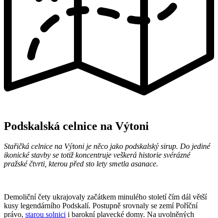
Podskalská celnice na Výtoni
Stařičká celnice na Výtoni je něco jako podskalský sirup. Do jediné
ikonické stavby se totiž koncentruje veškerá historie svérázné
pražské čtvrti, kterou před sto lety smetla asanace.
Demoliční čety ukrajovaly začátkem minulého století čím dál větší
kusy legendárního Podskalí. Postupně srovnaly se zemí Poříční
právo,
starou solnici
i barokní plavecké domy. Na uvolněných