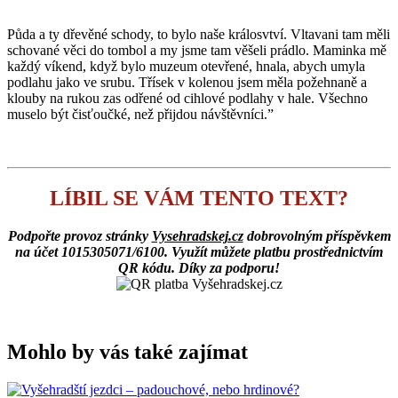
Půda a ty dřevěné schody, to bylo naše králosvtví. Vltavani tam měli
schované věci do tombol a my jsme tam věšeli prádlo. Maminka mě
každý víkend, když bylo muzeum otevřené, hnala, abych umyla
podlahu jako ve srubu. Třísek v kolenou jsem měla požehnaně a
klouby na rukou zas odřené od cihlové podlahy v hale. Všechno
muselo být čisťoučké, než přijdou návštěvníci.”
LÍBIL SE VÁM TENTO TEXT?
Podpořte provoz stránky
Vysehradskej.cz
dobrovolným příspěvkem
na účet 1015305071/6100. Využít můžete platbu prostřednictvím
QR kódu. Díky za podporu!
Mohlo by vás také zajímat