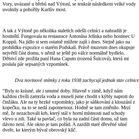
Vory, uvázané u břehů nad Výtoní, se tenkrát následkem velké vody
uvolnily a pobořily Karlův most.
A tak z Výtoně po několika staletích odešli celníci a nahradili je
hostinští. Fungovala tu restaurace Antonína Jelínka nebo hostinec U
Koppů. Na jídlo si sem ostatně můžete zajít i dnes. Stejně jako na
prohlídku expozice o starém Podskalí. Právě muzeum dnes okupuje
největší část domu, v němž se ještě po válce normálně bydlelo.
Dětství zde prožila paní Hana Caputo (rozená Šulcová), která mi
poslala pár sepsaných vzpomínek.
Dva novinové snímky z roku 1938 zachycují jednak stav celnice
“Byly to krásné, ale i smutné doby. Hlavně v zimě, když nám
každou chvíli zamrzla voda a museli jsme chodit s kýbly naproti do
činžáku. Ale na ty hezké vzpomínky, jako je sáňkování a klouzání z
kopečku, na to se nedá zapomenout. Hodně se tam změnilo. Mrzí
mě, že nezachovali krb, který stál v horní místnosti nad schody
vlevo u zdi. Také ta pavlač, co byla na zadní části domu, už tam
dávno není. Ale okno je tam pořád. A zazdili staré dřevěné silné
dveře, ke kterým býval obrovský klíč.