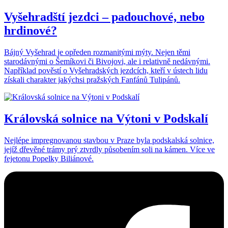
Vyšehradští jezdci – padouchové, nebo
hrdinové?
Bájný Vyšehrad je opředen rozmanitými mýty. Nejen těmi
starodávnými o Šemíkovi či Bivojovi, ale i relativně nedávnými.
Například pověstí o Vyšehradských jezdcích, kteří v ústech lidu
získali charakter jakýchsi pražských Fanfánů Tulipánů.
Královská solnice na Výtoni v Podskalí
Nejlépe impregnovanou stavbou v Praze byla podskalská solnice,
jejíž dřevěné trámy prý ztvrdly působením soli na kámen. Více ve
fejetonu Popelky Biliánové.