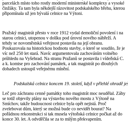
parcelách místo toho rostly moderní ministerské komplexy a vysoké
činžáky. Ta tam byla někdejší rázovitost podskalského břehu, kterou
připomínala už jen bývalá celnice na Výtoni.
Pražský magistrát přesto v roce 1912 vydal demoliční povolení i na
starou celnici, utopenou v dolíku pod úrovní nového nábřeží. A
tehdy se novoměstská veřejnost postavila na její obranu.
Poukazovala na historickou hodnotu stavby, o které se soudilo, že je
víc než 250 let stará. Navíc argumentovala zachováním volného
průhledu na Vyšehrad. Na stranu Pražanů se postavila i vídeňská C.
a k. komise pro zachování památek, a tak magistrát po dlouhých
dohadech ustoupil veřejnému mínění.
Podskalská celnice koncem 19. století, když v přlehlé ohradě je
Leč pro záchranu cenné památky toho magistrát moc neudělal. Záhy
se totiž objevily plány na výstavbu nového mostu z Výtoně na
Smíchov, takže budoucnost celnice byla opět nejistá. Proč
zvelebovat dům, který se možná bude co nevidět bourat? Na
pořádnou rekonstrukci si tak musela výtoňská celnice počkat až do
konce 30. let. A odvděčila se za to milým překvapením.