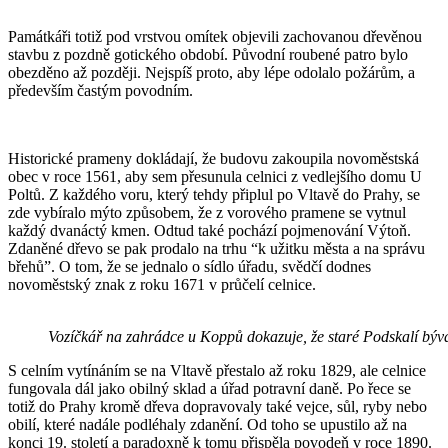
Památkáři totiž pod vrstvou omítek objevili zachovanou dřevěnou
stavbu z pozdně gotického období. Původní roubené patro bylo
obezděno až později. Nejspíš proto, aby lépe odolalo požárům, a
především častým povodním.
Historické prameny dokládají, že budovu zakoupila novoměstská
obec v roce 1561, aby sem přesunula celnici z vedlejšího domu U
Poltů. Z každého voru, který tehdy připlul po Vltavě do Prahy, se
zde vybíralo mýto způsobem, že z vorového pramene se vytnul
každý dvanáctý kmen. Odtud také pochází pojmenování Výtoň.
Zdaněné dřevo se pak prodalo na trhu “k užitku města a na správu
břehů”. O tom, že se jednalo o sídlo úřadu, svědčí dodnes
novoměstský znak z roku 1671 v průčelí celnice.
Vozíčkář na zahrádce u Koppů dokazuje, že staré Podskalí býv
S celním vytínáním se na Vltavě přestalo až roku 1829, ale celnice
fungovala dál jako obilný sklad a úřad potravní daně. Po řece se
totiž do Prahy kromě dřeva dopravovaly také vejce, sůl, ryby nebo
obilí, které nadále podléhaly zdanění. Od toho se upustilo až na
konci 19. století a paradoxně k tomu přispěla povodeň v roce 1890.