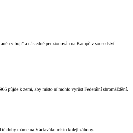
raněn v boji” a následně penzionován na Kampě v sousedství
966 půjde k zemi, aby místo ní mohlo vyrůst Federální shromáždění.
Od té doby máme na Václaváku místo kolejí záhony.