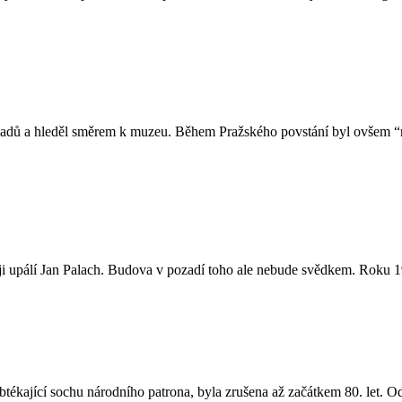
sadů a hleděl směrem k muzeu. Během Pražského povstání byl ovšem “
ěji upálí Jan Palach. Budova v pozadí toho ale nebude svědkem. Roku 1
tékající sochu národního patrona, byla zrušena až začátkem 80. let. 