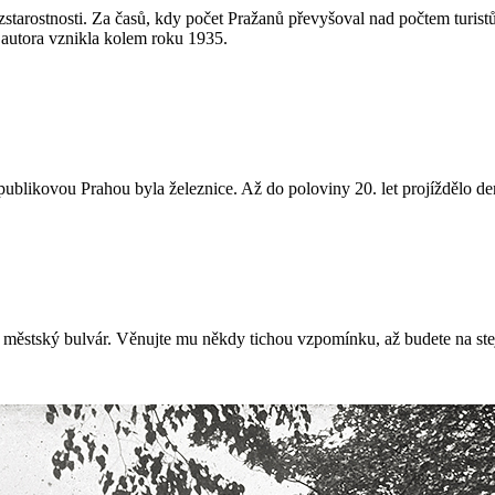
tarostnosti. Za časů, kdy počet Pražanů převyšoval nad počtem turistů,
 autora vznikla kolem roku 1935.
ublikovou Prahou byla železnice. Až do poloviny 20. let projíždělo 
í městský bulvár. Věnujte mu někdy tichou vzpomínku, až budete na ste