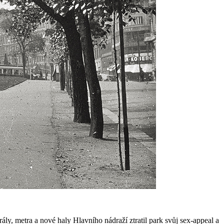
, metra a nové haly Hlavního nádraží ztratil park svůj sex-appeal a