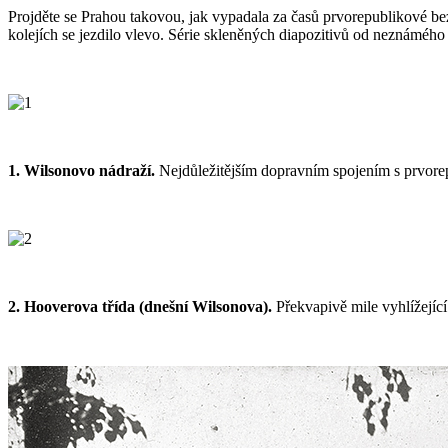
Projděte se Prahou takovou, jak vypadala za časů prvorepublikové bezs
kolejích se jezdilo vlevo. Série skleněných diapozitivů od neznámého
1. Wilsonovo nádraží.
Nejdůležitějším dopravním spojením s prvorep
2. Hooverova třída (dnešní Wilsonova).
Překvapivě mile vyhlížejíc