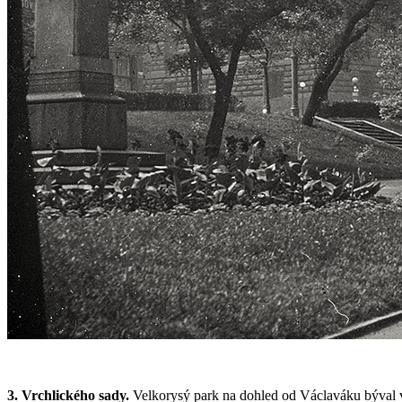
3. Vrchlického sady.
Velkorysý park na dohled od Václaváku býval v