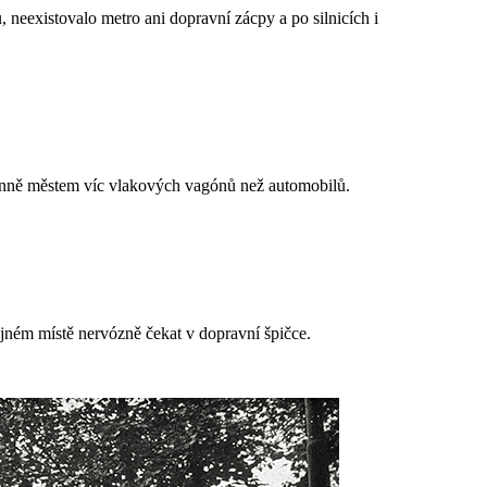
 neexistovalo metro ani dopravní zácpy a po silnicích i
denně městem víc vlakových vagónů než automobilů.
jném místě nervózně čekat v dopravní špičce.