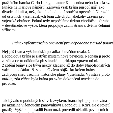
pražského baroka Carlo Lurago – autor Klementina nebo kostela sv.
Ignáce na Karlově náměstí. Zároveň však brána působí spíš jako
divadelní kulisa, než jako plnohodnotná součást opevnění. Narozdíl
od ostatních vyšehradských bran zde chybí jakékoliv zázemí pro
vojenské obránce. Pokud tedy nepočítáme úzkou chodbičku zhruba
v desetimetrové výšce, která propojuje zadní stranu s dvěma čelními
střílnami.
Plánek vyšehradského opevnění pravděpodobně z druhé poloviny 
Nejspíš i sama vyšehradská posádka si uvědomovala, že
Leopoldova brána je slabým místem nové pevnosti. Nechala ji proto
zazdít a cestu odklonila přes hradební průkopu vpravo od ní.
Zazdění brány sice bývá někdy kladeno až do doby Napoleonských
válek na počátku 19. století. Ovšem objížďku kolem brány
zachycují snad všechny historické plány Vyšehradu. Vyvstává proto
otázka, zda
vůbec
byla brána po svém dokončení uvedena do
provozu.
Jak bývalo u podobných staveb zvykem, brána byla pojmenována
po aktuálně vládnoucím panovníkovi Leopoldu I. Když ale o století
později Vyšehrad obsadili Francouzi, provedli několik pevnostních