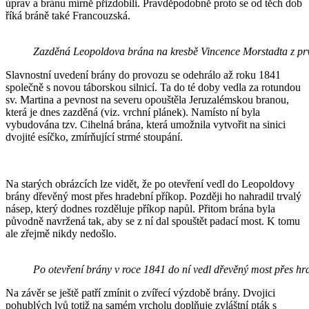
úprav a bránu mírně přizdobili. Pravděpodobně proto se od těch dob
říká bráně také Francouzská.
Zazděná Leopoldova brána na kresbě Vincence Morstadta z první
Slavnostní uvedení brány do provozu se odehrálo až roku 1841
společně s novou táborskou silnicí. Ta do té doby vedla za rotundou
sv. Martina a pevnost na severu opouštěla Jeruzalémskou branou,
která je dnes zazděná (viz. vrchní plánek). Namísto ní byla
vybudována tzv. Cihelná brána, která umožnila vytvořit na sinici
dvojité esíčko, zmírňující strmé stoupání.
Na starých obrázcích lze vidět, že po otevření vedl do Leopoldovy
brány dřevěný most přes hradební příkop. Později ho nahradil trvalý
násep, který dodnes rozděluje příkop napůl. Přitom brána byla
původně navržená tak, aby se z ní dal spouštět padací most. K tomu
ale zřejmě nikdy nedošlo.
Po otevření brány v roce 1841 do ní vedl dřevěný most přes hr
Na závěr se ještě patří zmínit o zvířecí výzdobě brány. Dvojici
pohublých lvů totiž na samém vrcholu doplňuje zvláštní pták s