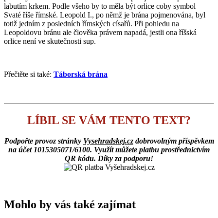
labutím krkem. Podle všeho by to měla být orlice coby symbol
Svaté říše římské. Leopold I., po němž je brána pojmenována, byl
totiž jedním z posledních římských císařů. Při pohledu na
Leopoldovu bránu ale člověka právem napadá, jestli ona říšská
orlice není ve skutečnosti sup.
Přečtěte si také:
Táborská brána
LÍBIL SE VÁM TENTO TEXT?
Podpořte provoz stránky
Vysehradskej.cz
dobrovolným příspěvkem
na účet 1015305071/6100. Využít můžete platbu prostřednictvím
QR kódu. Díky za podporu!
Mohlo by vás také zajímat