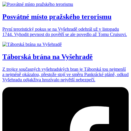
Posvátné místo pražského terorismu
První teroristický pokus se na Vyšehradě odehrál už v listopadu
1744. Vyhodit pevnost do povětří se ale povedlo až Tomu Cruisovi.
Táborská brána na Vyšehradě
Z trojice současných vyšehradských bran je Táborská tou nejmenší
a nejméně okázalou, přestože stojí ve směru Pankrácké pláně, odkud
Vyšehradu odjakživa hrozívalo největší nebezpečí.