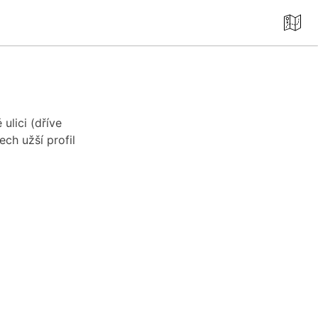
Mapa
cz
ulici (dříve
ch užší profil