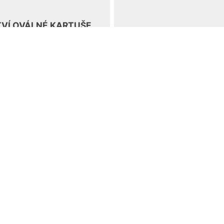
VÍ OVÁLNÉ KARTUŠE
HL BÝT NA
DĚ VJEZD DO
LÉMA?
řed časem koloroval část
prospektu Prahy, všimnul
bného detailu – oválné kartuše
edné z vyšehradských staveb.
BOOK
INSTAGRAM
E-