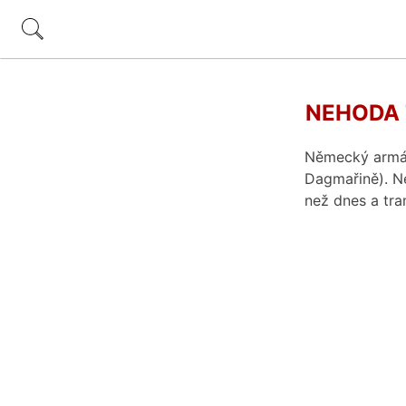
NEHODA 
Německý armádn
Dagmařině). Ne
než dnes a tr