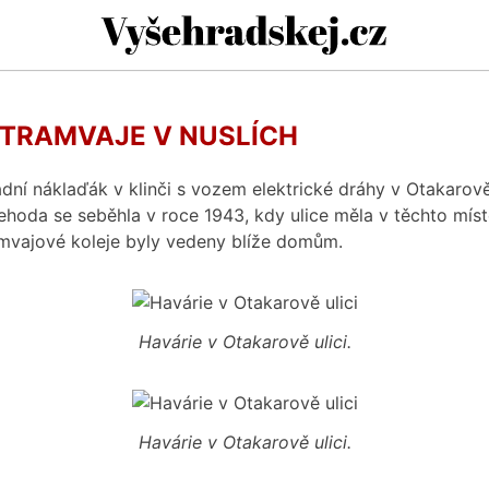
Vyšehradskej.
TRAMVAJE V NUSLÍCH
í náklaďák v klinči s vozem elektrické dráhy v Otakarově 
hoda se seběhla v roce 1943, kdy ulice měla v těchto míste
amvajové koleje byly vedeny blíže domům.
Havárie v Otakarově ulici.
Havárie v Otakarově ulici.