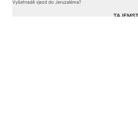
TAJEMST
ANEB MO
VYŠEHRA
JERUZA
Když jsem p
Sadelerova 
jsem si dro
na fasádě j
FACE