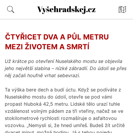
Mapa
Vyšehradskej.cz
ČTYŘICET DVA A PŮL METRU
MEZI ŽIVOTEM A SMRTÍ
Už krátce po otevření Nuselského mostu se objevila
jeho největší slabina – nízké zábradlí. Do údolí se přes
něj začali houfně vrhat sebevrazi.
Ta výška bere dech a budí úctu. Když se podíváte z
Nuselského mostu do údolí, otevře se pod vámi
propast hluboká 42,5 metru. Lidské tělo urazí tuhle
vzdálenost volným pádem za tři vteřiny, načež se ve
stokilometrové rychlosti rozmašíruje o asfaltovou
vozovku. „Nemysli si, že hned umřeš. Budeš žít určitě
dvacet minut, možná hodinu. Já s tebou pojedu