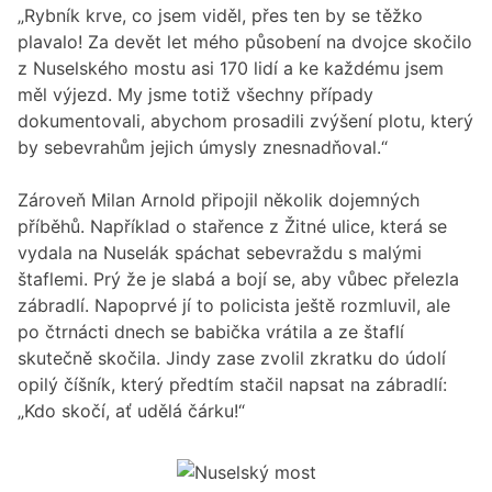
„Rybník krve, co jsem viděl, přes ten by se těžko
plavalo! Za devět let mého působení na dvojce skočilo
z Nuselského mostu asi 170 lidí a ke každému jsem
měl výjezd. My jsme totiž všechny případy
dokumentovali, abychom prosadili zvýšení plotu, který
by sebevrahům jejich úmysly znesnadňoval.“
Zároveň Milan Arnold připojil několik dojemných
příběhů. Například o stařence z Žitné ulice, která se
vydala na Nuselák spáchat sebevraždu s malými
štaflemi. Prý že je slabá a bojí se, aby vůbec přelezla
zábradlí. Napoprvé jí to policista ještě rozmluvil, ale
po čtrnácti dnech se babička vrátila a ze štaflí
skutečně skočila. Jindy zase zvolil zkratku do údolí
opilý číšník, který předtím stačil napsat na zábradlí:
„Kdo skočí, ať udělá čárku!“