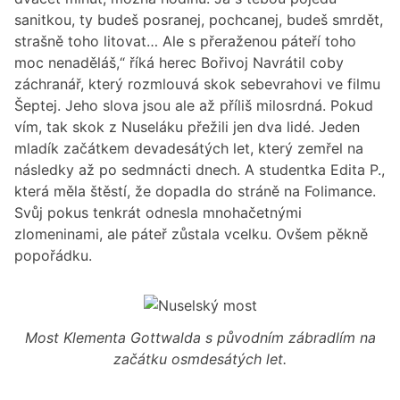
sanitkou, ty budeš posranej, pochcanej, budeš smrdět,
strašně toho litovat… Ale s přeraženou páteří toho
moc nenaděláš,“ říká herec Bořivoj Navrátil coby
záchranář, který rozmlouvá skok sebevrahovi ve filmu
Šeptej. Jeho slova jsou ale až příliš milosrdná. Pokud
vím, tak skok z Nuseláku přežili jen dva lidé. Jeden
mladík začátkem devadesátých let, který zemřel na
následky až po sedmnácti dnech. A studentka Edita P.,
která měla štěstí, že dopadla do stráně na Folimance.
Svůj pokus tenkrát odnesla mnohačetnými
zlomeninami, ale páteř zůstala vcelku. Ovšem pěkně
popořádku.
Most Klementa Gottwalda s původním zábradlím na
začátku osmdesátých let.