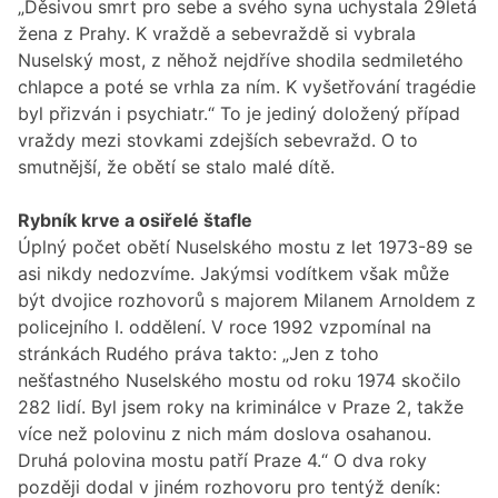
„Děsivou smrt pro sebe a svého syna uchystala 29letá
žena z Prahy. K vraždě a sebevraždě si vybrala
Nuselský most, z něhož nejdříve shodila sedmiletého
chlapce a poté se vrhla za ním. K vyšetřování tragédie
byl přizván i psychiatr.“ To je jediný doložený případ
vraždy mezi stovkami zdejších sebevražd. O to
smutnější, že obětí se stalo malé dítě.
Rybník krve a osiřelé štafle
Úplný počet obětí Nuselského mostu z let 1973-89 se
asi nikdy nedozvíme. Jakýmsi vodítkem však může
být dvojice rozhovorů s majorem Milanem Arnoldem z
policejního I. oddělení. V roce 1992 vzpomínal na
stránkách Rudého práva takto: „Jen z toho
nešťastného Nuselského mostu od roku 1974 skočilo
282 lidí. Byl jsem roky na kriminálce v Praze 2, takže
více než polovinu z nich mám doslova osahanou.
Druhá polovina mostu patří Praze 4.“ O dva roky
později dodal v jiném rozhovoru pro tentýž deník: