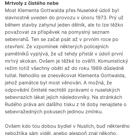
Mrtvoly z čistého nebe
Most Klementa Gottwalda přes Nuselské údolí byl
slavnostně uveden do provozu v únoru 1973. Prý už
během stavby zahynul jeden dělník, ale to lze těžko
považovat za příspěvek na pomyslný seznam
sebevrahů. Ten se začal psát až v prvním roce po
otevření. Ze vzpomínek některých policejních
pamětníků vyplývá, že už tehdy přistál v údolí první
mrtvý skokan. Ovšem je těžké to ověřit. Komunistický
režim totiž všechny oběti až do roku 1989 důsledně
tutlal. Nehodilo se znesvěcovat Klementa Gottwalda,
jehož památce byl most věnován. A možná, že
odpovědní činitelé nechtěli zprávami o nuselských
sebevrazích lákat jejich následovníky. Na stránkách
Rudého práva ani dalšího tisku z té doby nenajdete o
sebevražedných pokusech jedinou zmínku.
Ovšem kdo tou dobou bydlel v Nuslích, buď některého
nebožtíka sám viděl, anebo alespoň znal někoho,