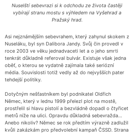
Nuselští sebevrazi si k odchodu ze života častěji
vybírají stranu mostu s výhledem na Vyšehrad a
Pražský hrad.
Asi nejznámějším sebevrahem, který zahynul skokem z
Nuseláku, byl syn Dalibora Jandy. Svůj čin provedl v
roce 2003 ve věku jednadvaceti let a o jeho smrti
tenkrát důkladně referoval bulvár. Existuje však jedna
oběť, o kterou se vydatně zajímala také seriózní
média. Souvislosti totiž vedly až do nejvyšších pater
tehdejší politiky.
Dotyčným nešťastníkem byl podnikatel Oldřich
Němec, který v lednu 1999 přelezl plot na mostě,
prostřelil si hlavu pistolí a bezvládně dopadl o čtyřicet
metrů níže na ulici. Opravdu důkladná sebevražda…
Anebo nikoliv? Němec se rok předtím výrazně zadlužil
kvůli zakázkám pro předvolební kampaň ČSSD. Strana