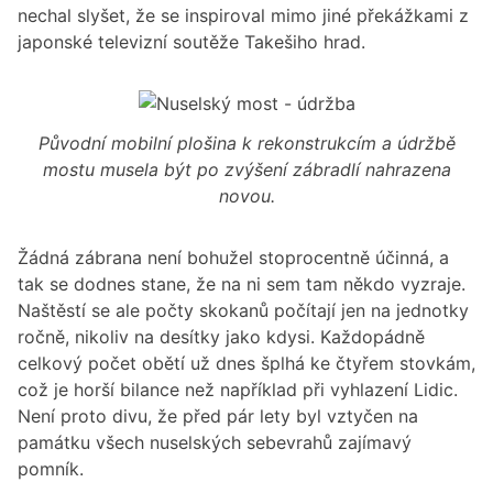
nechal slyšet, že se inspiroval mimo jiné překážkami z
japonské televizní soutěže Takešiho hrad.
Původní mobilní plošina k rekonstrukcím a údržbě
mostu musela být po zvýšení zábradlí nahrazena
novou.
Žádná zábrana není bohužel stoprocentně účinná, a
tak se dodnes stane, že na ni sem tam někdo vyzraje.
Naštěstí se ale počty skokanů počítají jen na jednotky
ročně, nikoliv na desítky jako kdysi. Každopádně
celkový počet obětí už dnes šplhá ke čtyřem stovkám,
což je horší bilance než například při vyhlazení Lidic.
Není proto divu, že před pár lety byl vztyčen na
památku všech nuselských sebevrahů zajímavý
pomník.