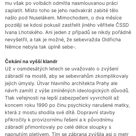
mu však po volbách odmítla nasmlouvanou práci
zaplatit. Místo toho se jeho nadvakrát zabité tělo
našlo pod Nuselákem. Mimochodem, o dva měsíce
později se kdosi pokusil zastřelit jiného věřitele ČSSD
Ivana Lhotského. Ani jeden z případů se nikdy pořádně
nevyšetřil, a tak je možné, že sebevražda Oldřicha
Němce nebyla tak úplně sebe-.
Čekání na vyšší klandr
Už v osmdesátých letech se uvažovalo o zvýšení
zábradlí na mostě, aby se sebevrahům zkomplikovaly
jejich úmysly. Útvar hlavního architekta Prahy ale
návrh zamítl z výše zmíněných ideologických důvodů.
Tlak veřejnosti na lepší zabezpečení vyvrcholil až
koncem roku 1990 po činu psychicky narušené matky,
která z mostu shodila své dítě. Dopravní stavby
přikročily k provizornímu řešení a k původnímu
zábradlí přimontovaly po celé délce sloupky s
napnutým pletivem. Tím se zábrana zvýšila asi o metr