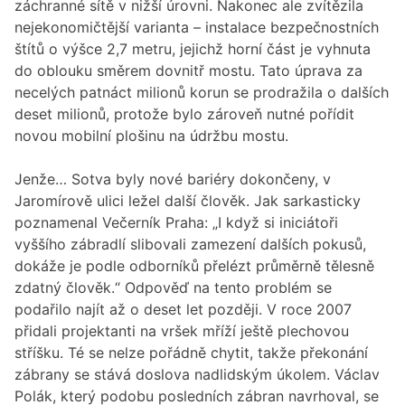
záchranné sítě v nižší úrovni. Nakonec ale zvítězila
nejekonomičtější varianta – instalace bezpečnostních
štítů o výšce 2,7 metru, jejichž horní část je vyhnuta
do oblouku směrem dovnitř mostu. Tato úprava za
necelých patnáct milionů korun se prodražila o dalších
deset milionů, protože bylo zároveň nutné pořídit
novou mobilní plošinu na údržbu mostu.
Jenže… Sotva byly nové bariéry dokončeny, v
Jaromírově ulici ležel další člověk. Jak sarkasticky
poznamenal Večerník Praha: „I když si iniciátoři
vyššího zábradlí slibovali zamezení dalších pokusů,
dokáže je podle odborníků přelézt průměrně tělesně
zdatný člověk.“ Odpověď na tento problém se
podařilo najít až o deset let později. V roce 2007
přidali projektanti na vršek mříží ještě plechovou
stříšku. Té se nelze pořádně chytit, takže překonání
zábrany se stává doslova nadlidským úkolem. Václav
Polák, který podobu posledních zábran navrhoval, se