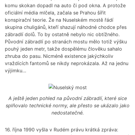
komu skokan dopadl na auto či pod okna. A protože
oficiální média mlčela, začala se Prahou šířit
konspirační teorie. Že na Nuselském mostě řádí
skupina chuligánů, kteří shazují náhodné chodce přes
zábradlí dolů. To by ostatně nebylo nic obtížného.
Původní zábradlí po stranách mostu mělo totiž výšku
pouhý jeden metr, takže dospělému člověku sahalo
zhruba do pasu. Nicméně existence jakýchkoliv
vraždících fantomů se nikdy neprokázala. Až na jednu
výjimku…
A ještě jeden pohled na původní zábradlí, které sice
splňovalo technické normy, ale přesto se ukázalo jako
nedostatečné.
16. října 1990 vyšla v Rudém právu krátká zpráva: