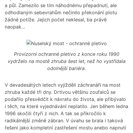
a půl. Zamezilo se tím náhodnému přepadnutí, ale
odhodlaným sebevrahům nečinilo překonání plotu
žádné potíže. Jejich počet neklesal, ba právě
naopak…
Provizorní ochranné pletivo z konce roku 1990
vydrželo na mostě zhruba šest let, než ho vystřídala
odolnější bariéra.
V devadesátých letech vyjížděli záchranáři na most
zhruba každé tři dny. Drtivou většinu zoufalců se
podařilo přesvědčit k návratu do života, ale přibývalo
i těch, na které vyjednávání neplatilo. Jen během ledna
1996 skočili čtyři z nich. A tak se přikročilo k
radikálnější změně zábran. V úvahu se brala i taková
řešení jako kompletní zastřešení mostu anebo napnutí