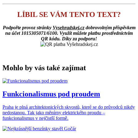
LÍBIL SE VÁM TENTO TEXT?
Podpořte provoz stránky
Vysehradskej.cz
dobrovolným příspěvkem
na účet 1015305071/6100. Využít můžete platbu prostřednictvím
QR kódu. Díky za podporu!
Mohlo by vás také zajímat
Funkcionalismus pod proudem
Praha je plná architektonických skvostů, které se do průvodců nikdy
nedostanou. Tak jako měnírny elektrického proudu –
funkcionalismus v nejčistší formě.