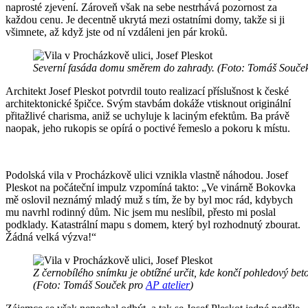
naprosté zjevení. Zároveň však na sebe nestrhává pozornost za
každou cenu. Je decentně ukrytá mezi ostatními domy, takže si ji
všimnete, až když jste od ní vzdáleni jen pár kroků.
Severní fasáda domu směrem do zahrady. (Foto: Tomáš Souče
Architekt Josef Pleskot potvrdil touto realizací příslušnost k české
architektonické špičce. Svým stavbám dokáže vtisknout originální
přitažlivé charisma, aniž se uchyluje k laciným efektům. Ba právě
naopak, jeho rukopis se opírá o poctivé řemeslo a pokoru k místu.
Podolská vila v Procházkově ulici vznikla vlastně náhodou. Josef
Pleskot na počáteční impulz vzpomíná takto: „Ve vinárně Bokovka
mě oslovil neznámý mladý muž s tím, že by byl moc rád, kdybych
mu navrhl rodinný dům. Nic jsem mu neslíbil, přesto mi poslal
podklady. Katastrální mapu s domem, který byl rozhodnutý zbourat.
Žádná velká výzva!“
Z černobílého snímku je obtížné určit, kde končí pohledový bet
(Foto: Tomáš Souček pro
AP atelier
)