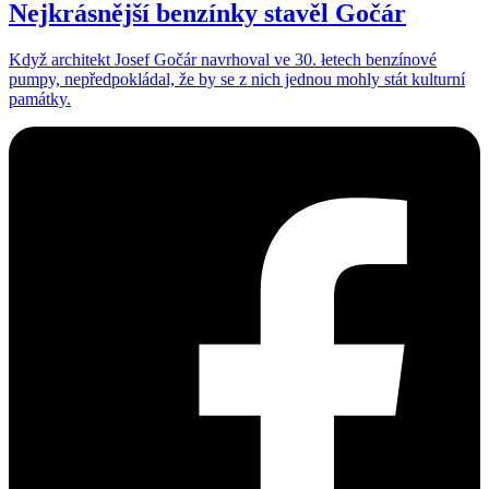
Nejkrásnější benzínky stavěl Gočár
Když architekt Josef Gočár navrhoval ve 30. łetech benzínové
pumpy, nepředpokládal, že by se z nich jednou mohly stát kulturní
památky.