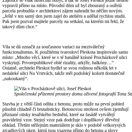
Zájemce se však nenechal odbýt, a tak se Josef Pleskot jedné neděle
vypravil přímo na místo. Původní dům už byl zbouraný a osiřelá
parcela probudila v architektovi zájem nahradit ho něčím novým.
„Ještě v ten samý den jsem zajel do ateliéru a udělal rychlou studii.
Pak jsem pozval majitele parcely na setkání, na kterém mi řekl, že
takový dům chce.“
Vila se dá označit za současnou variaci na meziválečný
funkcionalismus. K použitému tvarosloví Pleskota inspirovalo samo
místo: „Mnoho věcí, které se v té banálně krásné Procházkově ulici
vyskytují. Prvorepublikové oblé rizality, arkýře, balkóny…“
Ostatně, architekt Pleskot bydlel se svou rodinou několik let v
nedaleké ulici Na Vrstvách, takže měl podolský kolorit dostatečně
„nakoukaný“.
Společenské přízemní prostory domu oživené fotografií Tona S
Stavba je z větší části odlita z betonu, proto může na první pohled
působit chladně či brutalisticky. Betonovou strohost ovšem zjemňují
přiznané otisky tesařského bednění, které na fasádě vytvářejí
pravidelný vzor. Stejný vzor pak dodržuje i doplňkový dřevěný
obklad. Třetím stěžejním materiálem je sklo v podobě velkorysých
zrcadlových oken, která jsou vsazena přímo do betonu a slovy