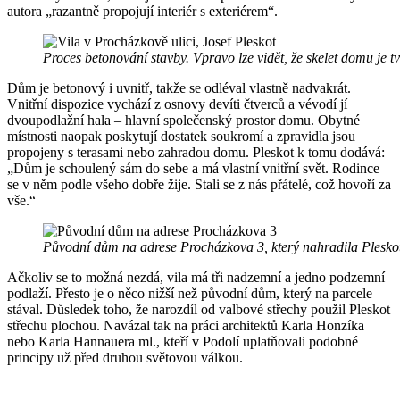
autora „razantně propojují interiér s exteriérem“.
Proces betonování stavby. Vpravo lze vidět, že skelet domu je 
Dům je betonový i uvnitř, takže se odléval vlastně nadvakrát.
Vnitřní dispozice vychází z osnovy devíti čtverců a vévodí jí
dvoupodlažní hala – hlavní společenský prostor domu. Obytné
místnosti naopak poskytují dostatek soukromí a zpravidla jsou
propojeny s terasami nebo zahradou domu. Pleskot k tomu dodává:
„Dům je schoulený sám do sebe a má vlastní vnitřní svět. Rodince
se v něm podle všeho dobře žije. Stali se z nás přátelé, což hovoří za
vše.“
Původní dům na adrese Procházkova 3, který nahradila Pleskot
Ačkoliv se to možná nezdá, vila má tři nadzemní a jedno podzemní
podlaží. Přesto je o něco nižší než původní dům, který na parcele
stával. Důsledek toho, že narozdíl od valbové střechy použil Pleskot
střechu plochou. Navázal tak na práci architektů Karla Honzíka
nebo Karla Hannauera ml., kteří v Podolí uplatňovali podobné
principy už před druhou světovou válkou.