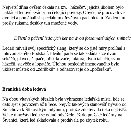
Největší dřina ovšem čekala na tzv. „házeče“, jejichž úkolem bylo
nakládat ledové kvádry na čekající povozy. Obyčejně pracovali ve
dvojici a pomáhali si speciálním dřevěným pacholetem. Za den jim
prošly rukama desítky tun mražené vody.
Dělení a páčení ledových ker na dvou fotoamatérských snímcíc
Ledaři mívali svůj specifický slang, který se do jisté míry prolínal s
mluvou starého Podskalí. Ideální parta se tak skládala ze dvou
sekáčů, plavce, štípače, přistrkovače, faktora, dvou tahačů, svou
házečů, stavěče a lopatáře. Úlohou posledně jmenovaného bylo
uklízet můstek od „zdrůbků“ a odhazovat je do „požeráku”.
Branická doba ledová
Na obou vltavských březích byla vyhrazena ledařská místa, kde se
dalo sjet s povozem až k řece. Nejvíc takových stanovišť bývalo od
Smíchova k Šítkovským mlýnům, protože zde bývala řeka nejčistší.
Velké množství ledu se odtud odváželo též do pražské ledárny na
Štvanici, která led skladovala a prodávala po zbytek roku.