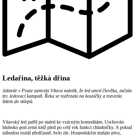
Ledařina, těžká dřina
Jakmile v Praze zamrzla Vltava natolik, že led unesl člověka, začala
tzv. ledovací kampaň. Řeka se rozřezala na kousíčky a rozvezla
lidem do sklepů.
Vltavský led patřil po staletí ke vzácným komoditám. Uschován
hluboko pod zemí totiž plnil po celý rok funkci chladničky. A pokud
náhodou roztál předčasně, bylo zle. Hospodským teplalo pivo,