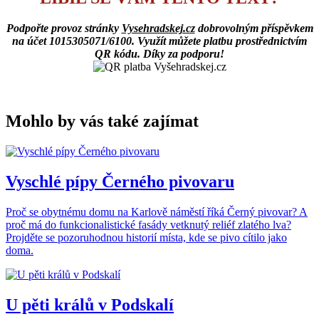
Podpořte provoz stránky
Vysehradskej.cz
dobrovolným příspěvkem
na účet 1015305071/6100. Využít můžete platbu prostřednictvím
QR kódu. Díky za podporu!
Mohlo by vás také zajímat
Vyschlé pípy Černého pivovaru
Proč se obytnému domu na Karlově náměstí říká Černý pivovar? A
proč má do funkcionalistické fasády vetknutý reliéf zlatého lva?
Projděte se pozoruhodnou historií místa, kde se pivo cítilo jako
doma.
U pěti králů v Podskalí