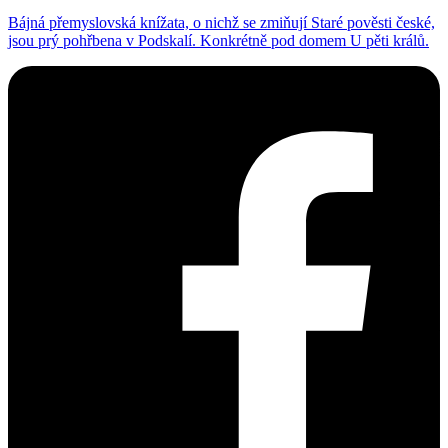
Bájná přemyslovská knížata, o nichž se zmiňují Staré pověsti české,
jsou prý pohřbena v Podskalí. Konkrétně pod domem U pěti králů.