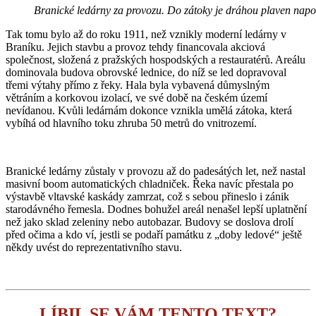
Branické ledárny za provozu. Do zátoky je dráhou plaven naporc
Tak tomu bylo až do roku 1911, než vznikly moderní ledárny v
Braníku. Jejich stavbu a provoz tehdy financovala akciová
společnost, složená z pražských hospodských a restauratérů. Areálu
dominovala budova obrovské lednice, do níž se led dopravoval
třemi výtahy přímo z řeky. Hala byla vybavená důmyslným
větráním a korkovou izolací, ve své době na českém území
nevídanou. Kvůli ledárnám dokonce vznikla umělá zátoka, která
vybíhá od hlavního toku zhruba 50 metrů do vnitrozemí.
Branické ledárny zůstaly v provozu až do padesátých let, než nastal
masivní boom automatických chladniček. Řeka navíc přestala po
výstavbě vltavské kaskády zamrzat, což s sebou přineslo i zánik
starodávného řemesla. Dodnes bohužel areál nenašel lepší uplatnění
než jako sklad zeleniny nebo autobazar. Budovy se doslova drolí
před očima a kdo ví, jestli se podaří památku z „doby ledové“ ještě
někdy uvést do reprezentativního stavu.
LÍBIL SE VÁM TENTO TEXT?