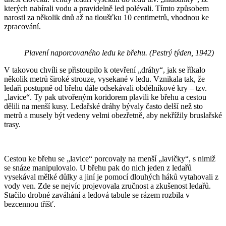
kterých nabírali vodu a pravidelně led polévali. Tímto způsobem
narostl za několik dnů až na tloušťku 10 centimetrů, vhodnou ke
zpracování.
Plavení naporcovaného ledu ke břehu. (Pestrý týden, 1942)
V takovou chvíli se přistoupilo k otevření „dráhy“, jak se říkalo
několik metrů široké strouze, vysekané v ledu. Vznikala tak, že
ledaři postupně od břehu dále odsekávali obdélníkové kry – tzv.
„lavice“. Ty pak utvořeným koridorem plavili ke břehu a cestou
dělili na menší kusy. Ledařské dráhy bývaly často delší než sto
metrů a musely být vedeny velmi obezřetně, aby nekřížily bruslařské
trasy.
Cestou ke břehu se „lavice“ porcovaly na menší „lavičky“, s nimiž
se snáze manipulovalo. U břehu pak do nich jeden z ledařů
vysekával mělké důlky a jiní je pomocí dlouhých háků vytahovali z
vody ven. Zde se nejvíc projevovala zručnost a zkušenost ledařů.
Stačilo drobné zaváhání a ledová tabule se rázem rozbila v
bezcennou tříšť.