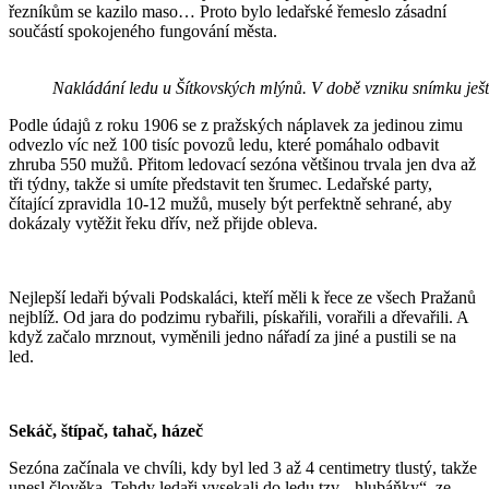
řezníkům se kazilo maso… Proto bylo ledařské řemeslo zásadní
součástí spokojeného fungování města.
Nakládání ledu u Šítkovských mlýnů. V době vzniku snímku ještě
Podle údajů z roku 1906 se z pražských náplavek za jedinou zimu
odvezlo víc než 100 tisíc povozů ledu, které pomáhalo odbavit
zhruba 550 mužů. Přitom ledovací sezóna většinou trvala jen dva až
tři týdny, takže si umíte představit ten šrumec. Ledařské party,
čítající zpravidla 10-12 mužů, musely být perfektně sehrané, aby
dokázaly vytěžit řeku dřív, než přijde obleva.
Nejlepší ledaři bývali Podskaláci, kteří měli k řece ze všech Pražanů
nejblíž. Od jara do podzimu rybařili, pískařili, vorařili a dřevařili. A
když začalo mrznout, vyměnili jedno nářadí za jiné a pustili se na
led.
Sekáč, štípač, tahač, házeč
Sezóna začínala ve chvíli, kdy byl led 3 až 4 centimetry tlustý, takže
unesl člověka. Tehdy ledaři vysekali do ledu tzv. „hlubáňky“, ze